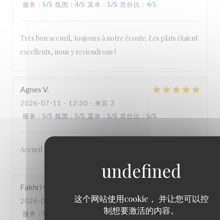
服务
:
5
/5
氛围
:
4
/5
菜单
:
5
/5
质价比
:
4
/5
Très bon accueil, toujours à notre écoute. Les plats étaient
excellents, nous y reviendrons !
Agnes
V
2026-07-11
- 12:30 - 来宾 3
服务
:
5
/5
氛围
:
5
/5
菜单
:
5
/5
质价比
:
5
/5
Accueil très sympathique Plats délicieux À recommander
Fakhri
O
这个网站使用cookie， 并让您可以控
2026-07-08
- 19:45 - 来宾 2
制想要激活的内容。
服务
:
5
/5
氛围
:
4
/5
菜单
:
4
/5
质价比
:
5
/5