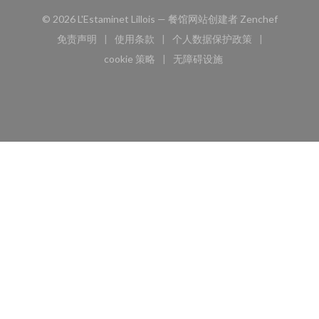
((在新窗
© 2026 L'Estaminet Lillois — 餐馆网站创建者
Zenchef
免责声明
使用条款
个人数据保护政策
((在新窗口中打开))
((在新窗口中打开))
((在新窗口中打开))
cookie 策略
无障碍设施
((在新窗口中打开))
((在新窗口中打开))