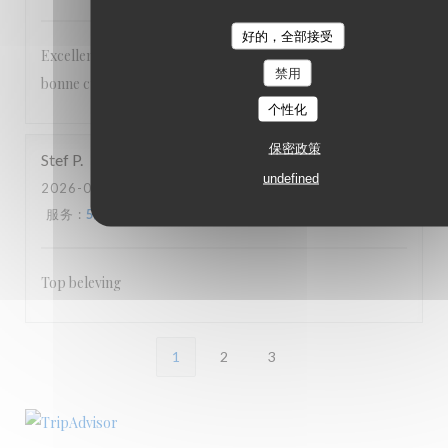
好的，全部接受
Excellent accueil Cadre agréable et authentique Très
禁用
bonne cuisine Personnel attentionné et sympathique
个性化
保密政策
Stef
P
undefined
2026-07-04
- 19:00 - 来宾 2
服务
:
5
/5
氛围
:
5
/5
菜单
:
5
/5
质价比
:
5
/5
Top beleving
1
2
3