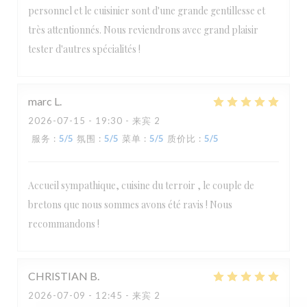
personnel et le cuisinier sont d'une grande gentillesse et
très attentionnés. Nous reviendrons avec grand plaisir
tester d'autres spécialités !
marc
L
2026-07-15
- 19:30 - 来宾 2
服务
:
5
/5
氛围
:
5
/5
菜单
:
5
/5
质价比
:
5
/5
Accueil sympathique, cuisine du terroir , le couple de
bretons que nous sommes avons été ravis ! Nous
recommandons !
CHRISTIAN
B
2026-07-09
- 12:45 - 来宾 2