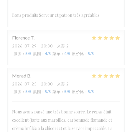
Bons produits Serveur et patron très agréables
Florence
T
2026-07-29
- 20:30 - 来宾 2
服务
:
5
/5
氛围
:
4
/5
菜单
:
4
/5
质价比
:
5
/5
Morad
B
2026-07-25
- 20:00 - 来宾 2
服务
:
5
/5
氛围
:
5
/5
菜单
:
5
/5
质价比
:
5
/5
Nous avons passé une très bonne soirée. Le repas était
excellent (tarte aux maroilles, carbonnade flamande et
crème brûlée a la chicorée) et le service impeccable. Le