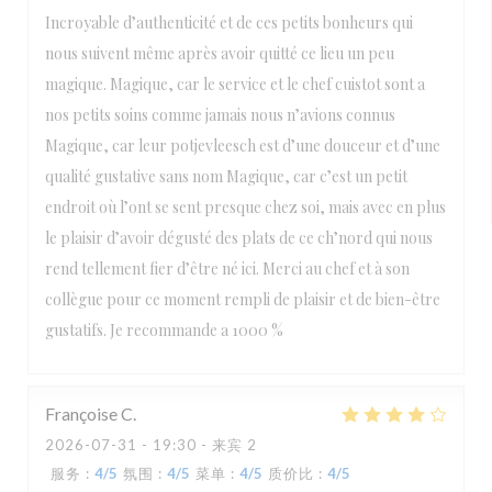
Incroyable d’authenticité et de ces petits bonheurs qui
nous suivent même après avoir quitté ce lieu un peu
magique. Magique, car le service et le chef cuistot sont a
nos petits soins comme jamais nous n’avions connus
Magique, car leur potjevleesch est d’une douceur et d’une
qualité gustative sans nom Magique, car c’est un petit
endroit où l’ont se sent presque chez soi, mais avec en plus
le plaisir d’avoir dégusté des plats de ce ch’nord qui nous
rend tellement fier d’être né ici. Merci au chef et à son
collègue pour ce moment rempli de plaisir et de bien-être
gustatifs. Je recommande a 1000 %
Françoise
C
2026-07-31
- 19:30 - 来宾 2
服务
:
4
/5
氛围
:
4
/5
菜单
:
4
/5
质价比
:
4
/5