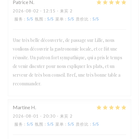
Patrice
N
2026-08-02
- 12:15 - 来宾 2
服务
:
5
/5
氛围
:
5
/5
菜单
:
5
/5
质价比
:
5
/5
Une très belle découverte, de passage sur Lille, nous
voulions découvrir la gastronomie locale, et ce fût une
réussite. Un patron fort sympathique, qui a pris le temps
de venir discuter pour nous expliquer les plats, et un
serveur de très bon conseil. Bref, une très bonne table a
recommander.
Martine
H
2026-08-01
- 20:30 - 来宾 2
服务
:
5
/5
氛围
:
5
/5
菜单
:
5
/5
质价比
:
5
/5