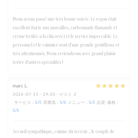
Nous avons passé une très bonne soirée. Le repas était
excellent (tarte aux maroilles, carbonnade flamande et
crème brûlée a la chicorée) et le service impeccable. Le
personnel et le cuisinier sont d'une grande gentillesse et
très attentionnés. Nous reviendrons avec grand plaisir
tester d'autres spécialités !
marc
L
2026-07-15
- 19:30 - ゲスト 2
サービス
:
5
/5
雰囲気
:
5
/5
メニュー
:
5
/5
品質-価格
:
5
/5
Accueil sympathique, cuisine du terroir , le couple de