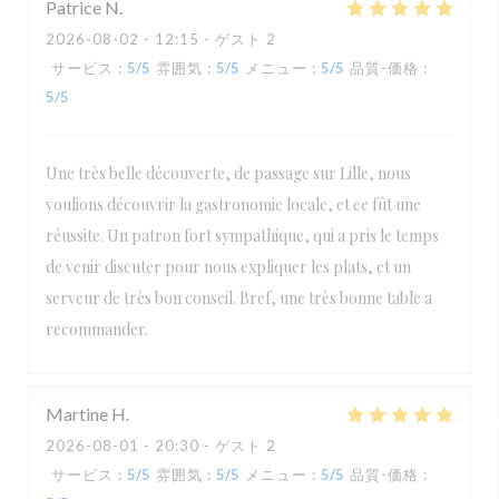
Patrice
N
2026-08-02
- 12:15 - ゲスト 2
サービス
:
5
/5
雰囲気
:
5
/5
メニュー
:
5
/5
品質-価格
:
5
/5
Une très belle découverte, de passage sur Lille, nous
voulions découvrir la gastronomie locale, et ce fût une
réussite. Un patron fort sympathique, qui a pris le temps
de venir discuter pour nous expliquer les plats, et un
serveur de très bon conseil. Bref, une très bonne table a
recommander.
Martine
H
2026-08-01
- 20:30 - ゲスト 2
サービス
:
5
/5
雰囲気
:
5
/5
メニュー
:
5
/5
品質-価格
: