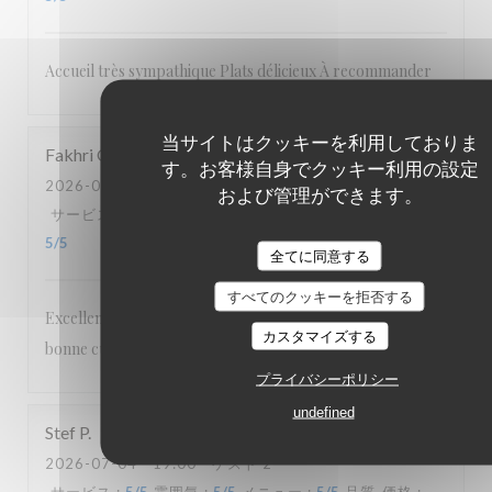
Accueil très sympathique Plats délicieux À recommander
当サイトはクッキーを利用しておりま
Fakhri
O
す。お客様自身でクッキー利用の設定
2026-07-08
- 19:45 - ゲスト 2
および管理ができます。
サービス
:
5
/5
雰囲気
:
4
/5
メニュー
:
4
/5
品質-価格
:
5
/5
全てに同意する
すべてのクッキーを拒否する
Excellent accueil Cadre agréable et authentique Très
カスタマイズする
bonne cuisine Personnel attentionné et sympathique
プライバシーポリシー
undefined
Stef
P
2026-07-04
- 19:00 - ゲスト 2