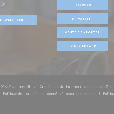
être))
RÉSERVER
ook ((ouvre une nouvelle fenêtre))
Instagram ((ouvre une nouvelle fenêtre))
PRIVATISER
NEWSLETTER
VENTE À EMPORTER
BONS CADEAUX
026 L'Estaminet Lillois — Création de site internet restaurant avec
Zenc
Politique de protection des données à caractère personnel
Politi
le fenêtre))
ouvre une nouvelle fenêtre))
((ouvre une nouvelle fenêtre))