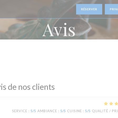
RÉSERVER
PRIV
Avis
is de nos clients
SERVICE
:
5
/5
AMBIANCE
:
5
/5
CUISINE
:
5
/5
QUALITÉ / PR