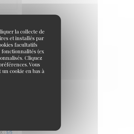
IX
:
5
/5
iquer la collecte de
res et installés par
okies facultatifs
 fonctionnalités (ex
sonnalisés. Cliquez
 préférences. Vous
 un cookie en bas à
IX
:
4
/5
IX
:
5
/5