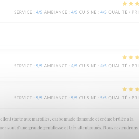
SERVICE
:
4
/5
AMBIANCE
:
4
/5
CUISINE
:
4
/5
QUALITÉ / PR
SERVICE
:
5
/5
AMBIANCE
:
4
/5
CUISINE
:
4
/5
QUALITÉ / PR
SERVICE
:
5
/5
AMBIANCE
:
5
/5
CUISINE
:
5
/5
QUALITÉ / PR
cellent (tarte aux maroilles, carbonnade flamande et crème brûlée a la
inier sont d'une grande gentillesse et très attentionnés. Nous reviendrons