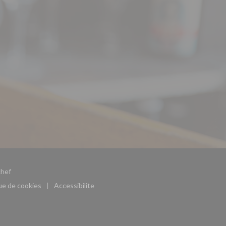
((ouvre une nouvelle fenêtre))
hef
que de cookies
Accessibilite
((ouvre une nouvelle fenêtre))
((ouvre une nouvelle fenêtre))