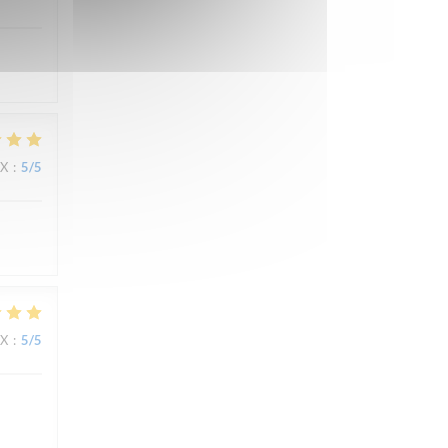
IX
:
5
/5
IX
:
5
/5