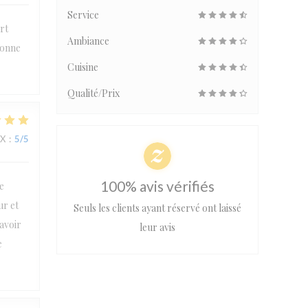
Service
rt
Ambiance
bonne
Cuisine
Qualité/Prix
IX
:
5
/5
100% avis vérifiés
e
ur et
Seuls les clients ayant réservé ont laissé
’avoir
leur avis
e