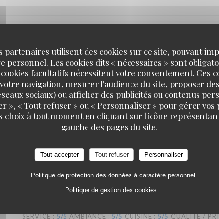
SERVICE
:
5
/5
AMBIANCE
:
5
/5
CUISINE
:
5
/5
QUALITÉ / PR
s partenaires utilisent des cookies sur ce site, pouvant impl
 personnel. Les cookies dits « nécessaires » sont obligatoi
 cookies facultatifs nécessitent votre consentement. Ces co
retons que nous sommes avons été ravis ! Nous recommandons !
votre navigation, mesurer l'audience du site, proposer des
 réseaux sociaux) ou afficher des publicités ou contenus per
er », « Tout refuser » ou « Personnaliser » pour gérer vos
s choix à tout moment en cliquant sur l'icône représentant
gauche des pages du site.
SERVICE
:
5
/5
AMBIANCE
:
4
/5
CUISINE
:
5
/5
QUALITÉ / PR
Tout accepter
Tout refuser
Personnaliser
t excellents, nous y reviendrons !
Politique de protection des données à caractère personnel
Politique de gestion des cookies
SERVICE
:
5
/5
AMBIANCE
:
5
/5
CUISINE
:
5
/5
QUALITÉ / PR