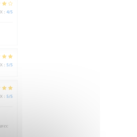
IX
:
4
/5
IX
:
5
/5
IX
:
5
/5
 avec