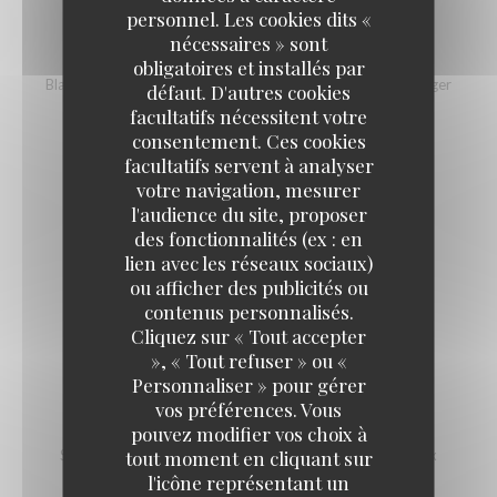
personnel. Les cookies dits «
nécessaires » sont
CH'TI BURGER MAROILLES OU CHEDDAR
obligatoires et installés par
Black angus 150gr - Maroilles ou Cheddar fermier - pain burger
défaut. D'autres cookies
boulangerie Brier
facultatifs nécessitent votre
18,00 EUR
consentement. Ces cookies
facultatifs servent à analyser
votre navigation, mesurer
CHICON GRATINÉ AU MAROILLES
l'audience du site, proposer
des fonctionnalités (ex : en
16,00 EUR
lien avec les réseaux sociaux)
ou afficher des publicités ou
contenus personnalisés.
TARTE AU MAROILLES
Cliquez sur « Tout accepter
16,00 EUR
», « Tout refuser » ou «
Personnaliser » pour gérer
vos préférences. Vous
SALADE DU CHEF
pouvez modifier vos choix à
tout moment en cliquant sur
Salade composée - Croustillant de Maroilles - Poulet - Noix
l'icône représentant un
16,00 EUR