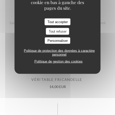
cookie en bas à gauche des
pages du site.
SALADE DE LA MER
Tout accepter
Salade composée - Croquette de crevettes grises - Saumon fumé
18,00 EUR
Tout refuser
Personnaliser
ASSIETTE DÉCOUVERTE (3 SPÉCIALITÉS)
Politique de protection des données à caractère
personnel
Carbonade flamande - Welsh campagne - Potjevlesch
Politique de gestion des cookies
19,00 EUR
VÉRITABLE FRICANDELLE
14,00 EUR