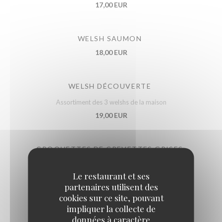
17,00 EUR
WELSH SAUMON
18,00 EUR
WELSH DÉCOUVERTE
Assortiment des 3 welshs de la maison
19,00 EUR
CROQUETTES DE CREVETTES GRISES
19,00 EUR
Le restaurant et ses
partenaires utilisent des
cookies sur ce site, pouvant
POULET AU MAROILLES
impliquer la collecte de
16,00 EUR
données à caractère