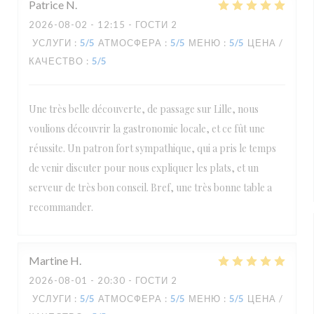
Patrice
N
2026-08-02
- 12:15 - ГОСТИ 2
УСЛУГИ
:
5
/5
АТМОСФЕРА
:
5
/5
МЕНЮ
:
5
/5
ЦЕНА /
КАЧЕСТВО
:
5
/5
Une très belle découverte, de passage sur Lille, nous
voulions découvrir la gastronomie locale, et ce fût une
réussite. Un patron fort sympathique, qui a pris le temps
de venir discuter pour nous expliquer les plats, et un
serveur de très bon conseil. Bref, une très bonne table a
recommander.
Martine
H
2026-08-01
- 20:30 - ГОСТИ 2
УСЛУГИ
:
5
/5
АТМОСФЕРА
:
5
/5
МЕНЮ
:
5
/5
ЦЕНА /