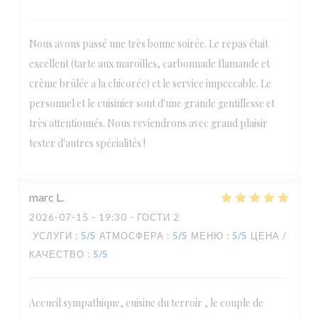
Nous avons passé une très bonne soirée. Le repas était
excellent (tarte aux maroilles, carbonnade flamande et
crème brûlée a la chicorée) et le service impeccable. Le
personnel et le cuisinier sont d'une grande gentillesse et
très attentionnés. Nous reviendrons avec grand plaisir
tester d'autres spécialités !
marc
L
2026-07-15
- 19:30 - ГОСТИ 2
УСЛУГИ
:
5
/5
АТМОСФЕРА
:
5
/5
МЕНЮ
:
5
/5
ЦЕНА /
КАЧЕСТВО
:
5
/5
Accueil sympathique, cuisine du terroir , le couple de