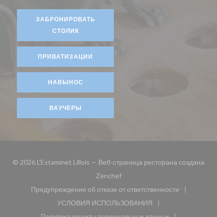
ЗАБРОНИРОВАТЬ
СТОЛИК
ПРИВАТИЗАЦИИ
НАВЫНОС
ВАУЧЕРЫ
© 2026 L'Estaminet Lillois — Веб-страница ресторана создана
((открывается в новом окне))
Zenchef
Предупреждение об отказе от ответственности
((открывается в новом окне))
УСЛОВИЯ ИСПОЛЬЗОВАНИЯ
((открывается в новом окне))
Политика защиты персональных данных