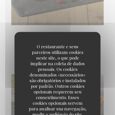
O restaurante e seus
Photos intérieur de
parceiros utilizam cookies
l'établissement
neste site, o que pode
implicar na coleta de dados
pessoais. Os cookies
denominados «necessários»
são obrigatórios e instalados
por padrão. Outros cookies
opcionais requerem seu
consentimento. Esses
cookies opcionais servem
para analisar sua navegação,
medir a audiência do site,