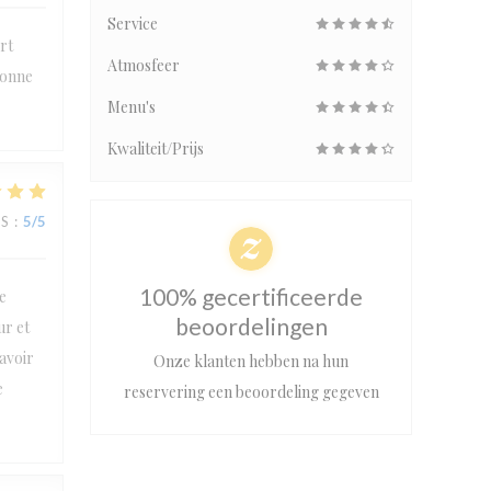
Service
rt
Atmosfeer
bonne
Menu's
Kwaliteit/Prijs
JS
:
5
/5
100% gecertificeerde
e
beoordelingen
ur et
’avoir
Onze klanten hebben na hun
e
reservering een beoordeling gegeven