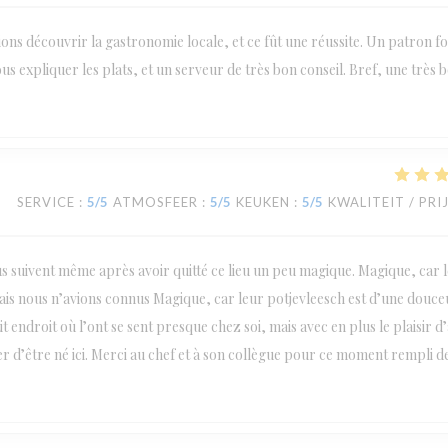
ions découvrir la gastronomie locale, et ce fût une réussite. Un patron fo
us expliquer les plats, et un serveur de très bon conseil. Bref, une très 
SERVICE
:
5
/5
ATMOSFEER
:
5
/5
KEUKEN
:
5
/5
KWALITEIT / PRI
us suivent même après avoir quitté ce lieu un peu magique. Magique, car l
amais nous n’avions connus Magique, car leur potjevleesch est d’une douce
 endroit où l’ont se sent presque chez soi, mais avec en plus le plaisir d
er d’être né ici. Merci au chef et à son collègue pour ce moment rempli d