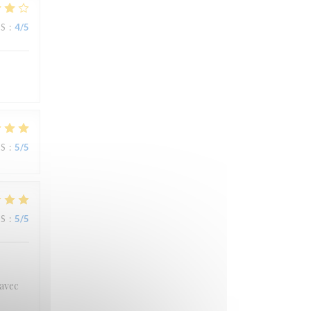
JS
:
4
/5
JS
:
5
/5
JS
:
5
/5
 avec