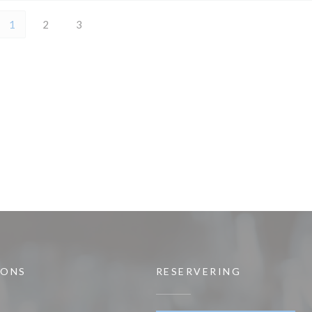
1
2
3
 ONS
RESERVERING