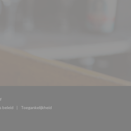
((opent in een nieuw venster))
f
 beleid
Toegankelijkheid
)
((opent in een nieuw venster))
((opent in een nieuw venster))