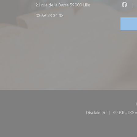
((opent in een nieuw ven
21 rue de la Barre 59000 Lille
Faceb
03 66 73 34 33
Disclaimer
GEBRUIKS
((opent in een nieu