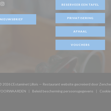
ster))
RESERVEER EEN TAFEL
ook ((opent in een nieuw venster))
Instagram ((opent in een nieuw venster))
PRIVATISERING
NIEUWSBRIEF
AFHAAL
VOUCHERS
© 2026 L'Estaminet Lillois — Restaurant website gecreëerd door
Zenche
VOORWAARDEN
Beleid bescherming persoonsgegevens
Cookies
w venster))
((opent in een nieuw venster))
((opent in een nieuw venster)