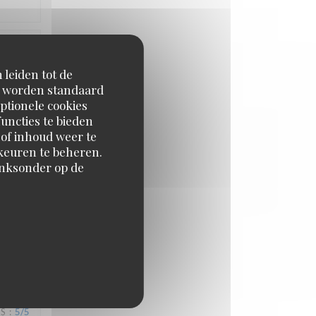
JS
:
5
/5
 leiden tot de
en worden standaard
ptionele cookies
uncties te bieden
 of inhoud weer te
orkeuren te beheren.
inksonder op de
JS
:
4
/5
JS
:
5
/5