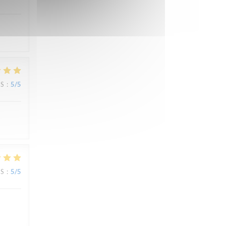
JS
:
5
/5
JS
:
5
/5