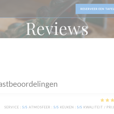
RESERVEER EEN TAFE
Reviews
astbeoordelingen
SERVICE
:
5
/5
ATMOSFEER
:
5
/5
KEUKEN
:
5
/5
KWALITEIT / PRI