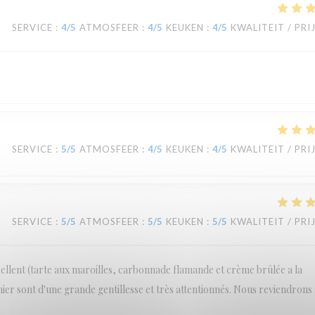
SERVICE
:
4
/5
ATMOSFEER
:
4
/5
KEUKEN
:
4
/5
KWALITEIT / PRI
SERVICE
:
5
/5
ATMOSFEER
:
4
/5
KEUKEN
:
4
/5
KWALITEIT / PRI
SERVICE
:
5
/5
ATMOSFEER
:
5
/5
KEUKEN
:
5
/5
KWALITEIT / PRI
cellent (tarte aux maroilles, carbonnade flamande et crème brûlée a la
inier sont d'une grande gentillesse et très attentionnés. Nous reviendrons