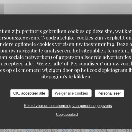
SERVICE
:
5
/5
ATMOSFEER
:
5
/5
KEUKEN
:
5
/5
KWALITEIT / PRI
t en zijn partners gebruiken cookies op deze site, wat kan
rsoonsgegevens. 'Noodzakelijke' cookies zijn verplicht 
Andere optionele cookies vereisen uw toestemming. Deze o
retons que nous sommes avons été ravis ! Nous recommandons !
om uw navigatie te analyseren, het sitepubliek te meten, f
d aan sociale netwerken) of gepersonaliseerde advertenties
 accepteer alle', 'Weiger alle' of 'Personaliseer' om uw vo
es op elk moment wijzigen door op het cookiepictogram l
sitepagina's te klikken.
SERVICE
:
5
/5
ATMOSFEER
:
4
/5
KEUKEN
:
5
/5
KWALITEIT / PRI
OK, accepteer alle
Weiger alle cookies
Personaliseer
t excellents, nous y reviendrons !
Beleid voor de bescherming van persoonsgegevens
Cookiebeleid
SERVICE
:
5
/5
ATMOSFEER
:
5
/5
KEUKEN
:
5
/5
KWALITEIT / PRI