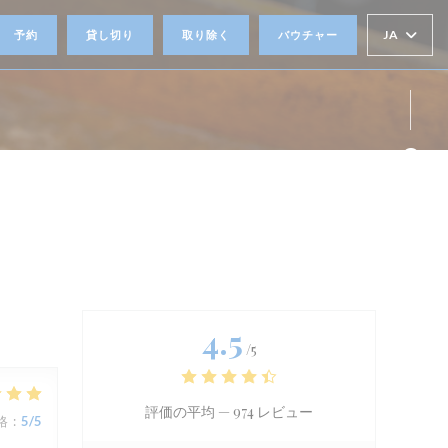
JA
予約
貸し切り
取り除く
バウチャー
))
Fa
Ins
4.5
/5
評価の平均 —
974 レビュー
格
:
5
/5