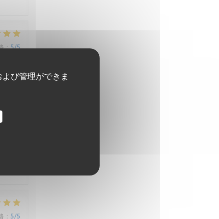
格
:
5
/5
および管理ができま
格
:
4
/5
格
:
5
/5