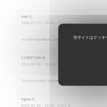
marc
L
2026-07-15
- 19:30 - ゲスト 2
当サイトはクッキ
Accueil sympathique, cuisine du terroir , le couple de b
CHRISTIAN
B
2026-07-09
- 12:45 - ゲスト 2
Très bon accueil, toujours à notre écoute. Les plats étaien
Agnes
V
2026-07-11
- 12:30 - ゲスト 3