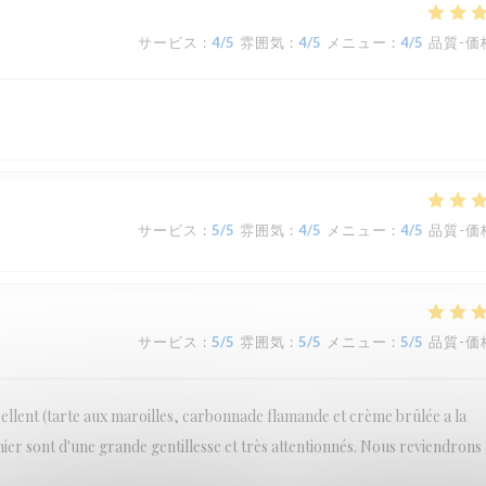
サービス
:
4
/5
雰囲気
:
4
/5
メニュー
:
4
/5
品質-価
サービス
:
5
/5
雰囲気
:
4
/5
メニュー
:
4
/5
品質-価
サービス
:
5
/5
雰囲気
:
5
/5
メニュー
:
5
/5
品質-価
cellent (tarte aux maroilles, carbonnade flamande et crème brûlée a la
inier sont d'une grande gentillesse et très attentionnés. Nous reviendrons