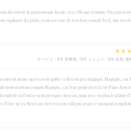
ions découvrir la gastronomie locale, et ce fût une réussite. Un patron fo
us expliquer les plats, et un serveur de très bon conseil. Bref, une très 
サービス
:
5
/5
雰囲気
:
5
/5
メニュー
:
5
/5
品質-価
us suivent même après avoir quitté ce lieu un peu magique. Magique, car l
amais nous n’avions connus Magique, car leur potjevleesch est d’une douce
 endroit où l’ont se sent presque chez soi, mais avec en plus le plaisir d
er d’être né ici. Merci au chef et à son collègue pour ce moment rempli d