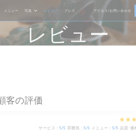
メニュー
写真
レビュー
プレス
アクセス/お問い合わせ
((新しいウィンドウで開きます))
((新しいウィンドウで開きます
レビュー
顧客の評価
サービス
:
5
/5
雰囲気
:
5
/5
メニュー
:
5
/5
品質-価