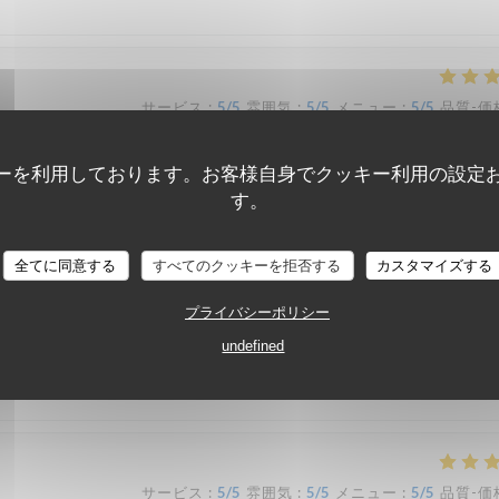
サービス
:
5
/5
雰囲気
:
5
/5
メニュー
:
5
/5
品質-価
ーを利用しております。お客様自身でクッキー利用の設定
retons que nous sommes avons été ravis ! Nous recommandons !
す。
全てに同意する
すべてのクッキーを拒否する
カスタマイズする
サービス
:
5
/5
雰囲気
:
4
/5
メニュー
:
5
/5
品質-価
プライバシーポリシー
undefined
t excellents, nous y reviendrons !
サービス
:
5
/5
雰囲気
:
5
/5
メニュー
:
5
/5
品質-価