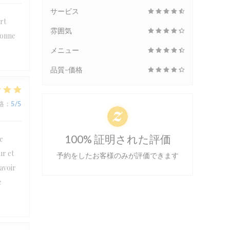
サービス
rt
雰囲気
bonne
メニュー
品質-価格
格
:
5
/5
100% 証明された評価
e
ur et
予約をしたお客様のみが評価できます
’avoir
e