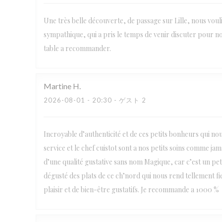
Une très belle découverte, de passage sur Lille, nous voul
sympathique, qui a pris le temps de venir discuter pour no
table a recommander.
Martine
H
2026-08-01
- 20:30 - ゲスト 2
Incroyable d’authenticité et de ces petits bonheurs qui no
service et le chef cuistot sont a nos petits soins comme j
d’une qualité gustative sans nom Magique, car c’est un petit
dégusté des plats de ce ch’nord qui nous rend tellement fi
plaisir et de bien-être gustatifs. Je recommande a 1000 %