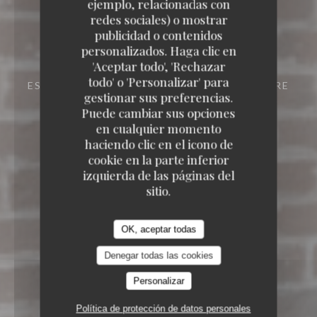
ejemplo, relacionadas con
redes sociales) o mostrar
publicidad o contenidos
personalizados. Haga clic en
'Aceptar todo', 'Rechazar
todo' o 'Personalizar' para
ESTAMINET FLAMAND
21 RUE DE LA BARRE
gestionar sus preferencias.
59000 LILLE
Puede cambiar sus opciones
en cualquier momento
haciendo clic en el icono de
cookie en la parte inferior
izquierda de las páginas del
sitio.
OK, aceptar todas
Denegar todas las cookies
Personalizar
Política de protección de datos personales