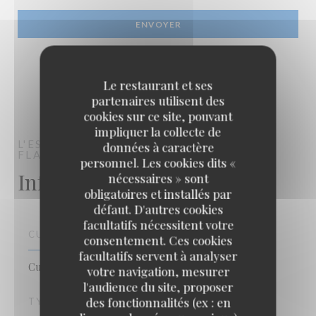
Le restaurant et ses
partenaires utilisent des
cookies sur ce site, pouvant
impliquer la collecte de
L'ESTAMINET LILLOIS
ESTAMINET
données à caractère
FLAMAND
LILLE
personnel. Les cookies dits «
Infos pratiques
nécessaires » sont
obligatoires et installés par
défaut. D'autres cookies
facultatifs nécessitent votre
CUISINE
consentement. Ces cookies
facultatifs servent à analyser
Cuisine Locale, Régionale, Cuisine Traditionnelle
votre navigation, mesurer
l'audience du site, proposer
des fonctionnalités (ex : en
TYPE DE RESTAURANT