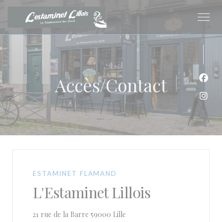
Personnalisation de vos choix en matière de cookies
Accès/Contact
Face
Inst
ESTAMINET FLAMAND
L'Estaminet Lillois
((ouvre une nouvelle fenêtre))
21 rue de la Barre 59000 Lille