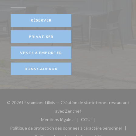
RÉSERVER
PRIVATISER
VENTE À EMPORTER
BONS CADEAUX
© 2026 L'Estaminet Lillois — Création de site internet restaurant
((ouvre une nouvelle fenêtre)
avec
Zenchef
Mentions légales
CGU
((ouvre une nouvelle fenêtre))
((ouvre une nouvelle fen
Politique de protection des données à caractère personnel
((ouvre une nouvelle fenêtre))