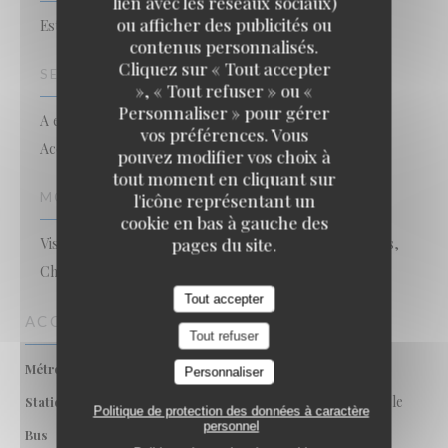
lien avec les réseaux sociaux)
ou afficher des publicités ou
Estaminet flamand
contenus personnalisés.
Cliquez sur « Tout accepter
SERVICES
», « Tout refuser » ou «
Personnaliser » pour gérer
A emporter, Privatisation, Parking public à proximité,
vos préférences. Vous
Accès Wifi, Accès aux personnes à mobilité réduite
pouvez modifier vos choix à
tout moment en cliquant sur
MOYENS DE PAIEMENT
l'icône représentant un
cookie en bas à gauche des
pages du site.
Visa, Titres restaurant, Eurocard/Mastercard, Espèces,
Chèques, Carte Bleue
Tout accepter
ACCÈS
Tout refuser
Rihour
Métro
Personnaliser
Rue Royale / Nouveau Siècle
Station de vélos
Politique de protection des données à caractère
personnel
Navette Vieux Lille
Bus