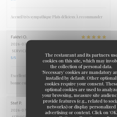
Accueil très sympathique Plats délicieux À recommander
Fakhri
O
2026-07-08
- 19:45 - GUESTS 2
SERVICE
:
5
/5
AMBIANCE
:
4
/5
FOOD
:
4
/5
VALUE
:
The restaurant and its partners us
5
/5
cookies on this site, which may invol
the collection of personal data.
'Necessary' cookies are mandatory a
Excellent accueil Cadre agréable et authentique Très
installed by default. Other optional
bonne cuisine Personnel attentionné et sympathique
cookies require your consent. Thes
optional cookies are used to analyz
your browsing, measure site audienc
provide features (e.g., related to soci
Stef
P
networks) or display personalized
2026-07-04
- 19:00 - GUESTS 2
advertising or content. Click on 'OK