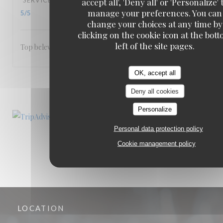
SERVICE
:
5
/5
AMBIANCE
:
5
/5
FOOD
:
5
/5
VALUE
:
accept all', 'Deny all' or 'Personalize' 
manage your preferences. You can
5
/5
change your choices at any time by
clicking on the cookie icon at the bot
left of the site pages.
Top beleving
OK, accept all
1
2
3
Deny all cookies
Personalize
Personal data protection policy
Cookie management policy
LOCATION