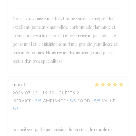
Nous avons passé une très bonne soirée. Le repas était
excellent (tarte aux maroilles, carbonnade flamande et
crème brûlée a la chicorée) et le service impeccable. Le
personnel et le cuisinier sont d'une grande gentillesse et
très attentionnés. Nous reviendrons avec grand plaisir
tester d'autres spécialités !
marc
L
2026-07-15
- 19:30 - GUESTS 2
SERVICE
:
5
/5
AMBIANCE
:
5
/5
FOOD
:
5
/5
VALUE
:
5
/5
Accueil sympathique, cuisine du terroir , le couple de