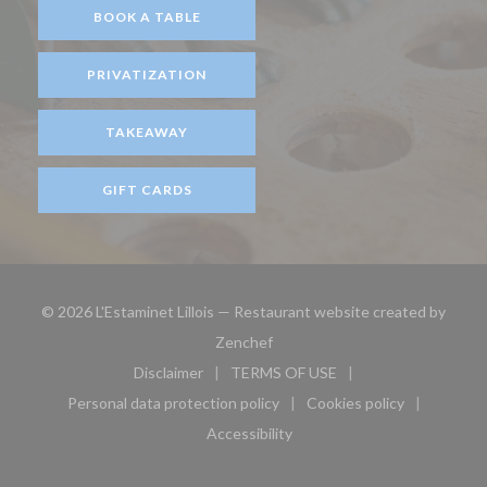
BOOK A TABLE
PRIVATIZATION
TAKEAWAY
GIFT CARDS
© 2026 L'Estaminet Lillois — Restaurant website created by
((opens in a new window))
Zenchef
Disclaimer
TERMS OF USE
((opens in a new window))
((opens in a new window))
Personal data protection policy
Cookies policy
((opens in a new window))
((opens in a new 
Accessibility
((opens in a new window))