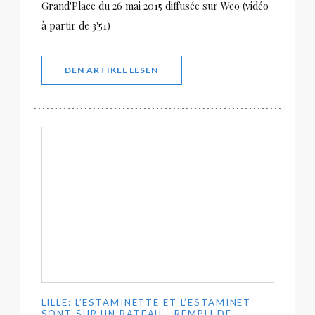
Grand'Place du 26 mai 2015 diffusée sur Weo (vidéo
à partir de 3'51)
((ÖFFNET EIN NEUES FENSTER))
DEN ARTIKEL LESEN
LILLE: L’ESTAMINETTE ET L’ESTAMINET
SONT SUR UN BATEAU… REMPLI DE