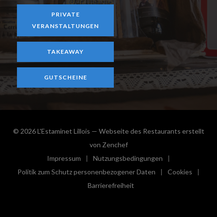
PRIVATE
VERANSTALTUNGEN
TAKEAWAY
GUTSCHEINE
© 2026 L'Estaminet Lillois — Webseite des Restaurants erstellt
((öffnet ein neues Fenster))
von
Zenchef
Impressum
Nutzungsbedingungen
((öffnet ein neues Fenster))
((öffnet ein neues Fenster))
Politik zum Schutz personenbezogener Daten
Cookies
((öffnet ein neues Fenster))
((öffnet e
Barrierefreiheit
((öffnet ein neues Fenster))