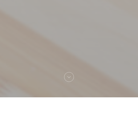
欢迎来到
L'Estaminet Lillois