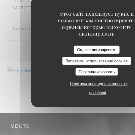
УСЛУГИ
:
5
/5
АТМОСФЕРА
:
5
/5
МЕНЮ
:
5
/5
ЦЕНА /
КАЧЕСТВО
:
5
/5
Этот сайт использует кукис и
позволяет вам контролироват
сервисы которые вы хотите
Top beleving
активировать
Ок, все активировать
1
2
3
Запретить использование cookies
Персонализировать
Политика конфиденциальности
undefined
МЕСТО