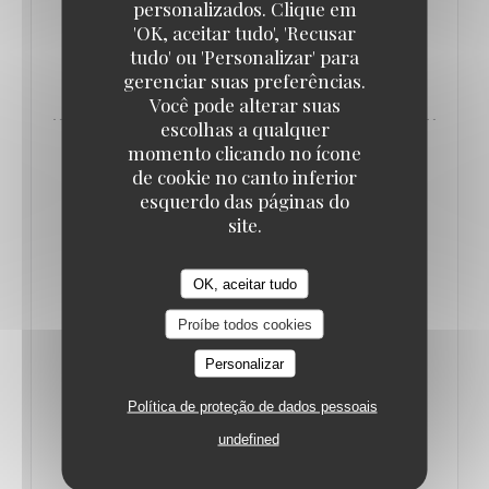
personalizados. Clique em
'OK, aceitar tudo', 'Recusar
tudo' ou 'Personalizar' para
((ABRE NUMA NOVA JANELA))
LER O ARTIGO
gerenciar suas preferências.
Você pode alterar suas
escolhas a qualquer
momento clicando no ícone
de cookie no canto inferior
esquerdo das páginas do
site.
OK, aceitar tudo
Proíbe todos cookies
Personalizar
Política de proteção de dados pessoais
LE PETIT FUTÉ
undefined
31/01/2018