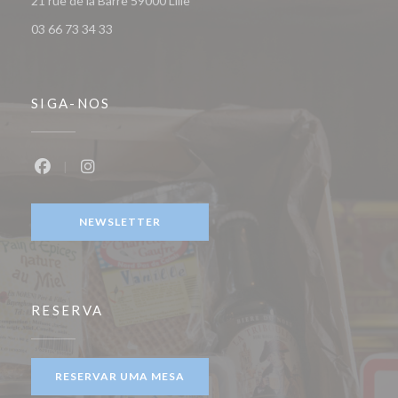
21 rue de la Barre 59000 Lille
03 66 73 34 33
SIGA-NOS
Facebook ((abre numa nova janela))
Instagram ((abre numa nova janela))
NEWSLETTER
RESERVA
RESERVAR UMA MESA