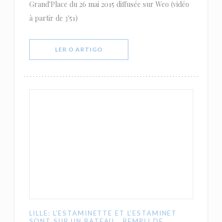
Grand'Place du 26 mai 2015 diffusée sur Weo (vidéo
à partir de 3'51)
((ABRE NUMA NOVA JANELA))
LER O ARTIGO
LILLE: L’ESTAMINETTE ET L’ESTAMINET
SONT SUR UN BATEAU… REMPLI DE