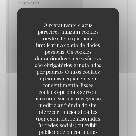
31/01/2018
O restaurante e seus
((ABRE NUMA NOVA JANELA))
LER O ARTIGO
parceiros utilizam cookies
neste site, o que pode
implicar na coleta de dados
pessoais. Os cookies
denominados «necessários»
são obrigatórios e instalados
por padrão. Outros cookies
opcionais requerem seu
consentimento. Esses
cookies opcionais servem
para analisar sua navegação,
medir a audiência do site,
oferecer funcionalidades
(por exemplo, relacionadas
às redes sociais) ou exibir
GAULT&MILLAU
publicidade ou conteúdos
31/01/2018