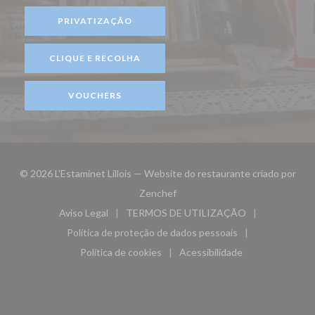
PRIVATIZAÇÃO
CLIQUE E RECOLHA
VOUCHERS
© 2026 L'Estaminet Lillois — Website do restaurante criado por
((abre numa nova janela))
Zenchef
Aviso Legal
TERMOS DE UTILIZAÇÃO
((abre numa nova janela))
((abre numa nova janela))
Política de proteção de dados pessoais
((abre numa nova janela))
Política de cookies
Acessibilidade
((abre numa nova janela))
((abre numa nova janela)