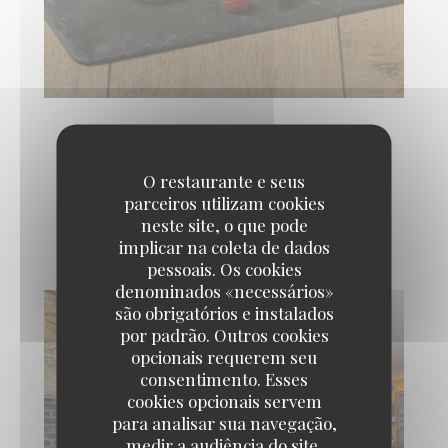
O restaurante e seus
Photos intérieur de
parceiros utilizam cookies
l'établissement
neste site, o que pode
implicar na coleta de dados
pessoais. Os cookies
denominados «necessários»
são obrigatórios e instalados
por padrão. Outros cookies
opcionais requerem seu
consentimento. Esses
cookies opcionais servem
para analisar sua navegação,
medir a audiência do site,