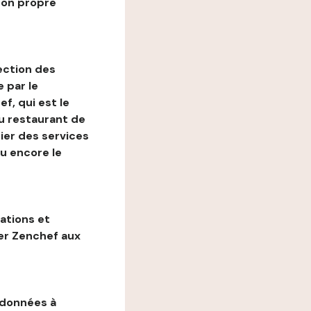
son propre
ection des
 par le
f, qui est le
au restaurant de
ier des services
ou encore le
gations et
ter Zenchef aux
 données à