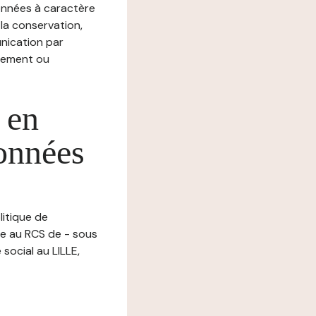
nnées à caractère
, la conservation,
munication par
chement ou
 en
données
litique de
ée au RCS de - sous
ocial au LILLE,