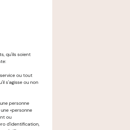
s, qu'ils soient
nte:
 service ou tout
il s'agisse ou non
à une personne
re une «personne
ent ou
o d'identification,