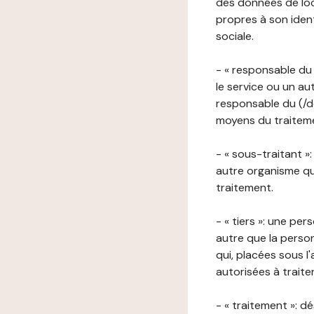
des données de loca
propres à son iden
sociale.
- « responsable du 
le service ou un au
responsable du (/de
moyens du traitemen
- « sous-traitant »
autre organisme qu
traitement.
- « tiers »: une pe
autre que la perso
qui, placées sous l
autorisées à traite
- « traitement »: 