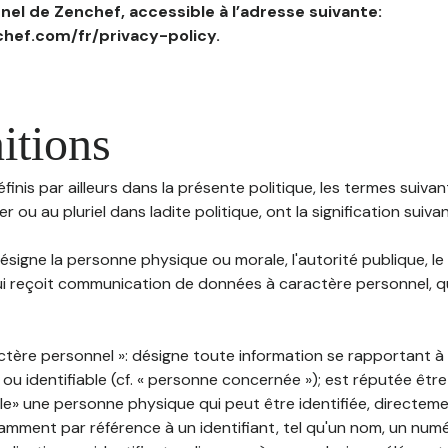
el de Zenchef, accessible à l’adresse suivante:
hef.com/fr/privacy-policy.
itions
inis par ailleurs dans la présente politique, les termes suivant
r ou au pluriel dans ladite politique, ont la signification suiva
 désigne la personne physique ou morale, l'autorité publique, le
i reçoit communication de données à caractère personnel, qu'
ctère personnel »: désigne toute information se rapportant 
 ou identifiable (cf. « personne concernée »); est réputée êt
ble» une personne physique qui peut être identifiée, directem
mment par référence à un identifiant, tel qu'un nom, un numér