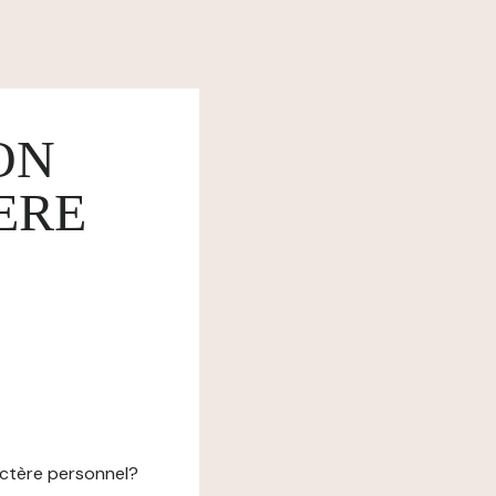
ON
ERE
actère personnel?