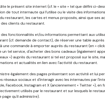
ite le présent site internet (cf. le « site » tel que défini ci-de
ion de tout internaute qui l’utilise ou le visite des informati
é du restaurant, les cartes et menus proposés, ainsi que ses a
r des clients du restaurant.
 des fonctionnalités et/ou informations permettant aux utilis
urant (cf. demande de contact), de réserver une table auprès
à une commande à emporter auprès du restaurant (en « click a
 un tel service, d'acheter des bons cadeaux (également appe
aux ») auprès du restaurant si tel est proposé sur le site, m
mations et actualités en lien avec l'activité du restaurant.
nistre également des pages présentant son activité et lui pe
s réseaux sociaux et d'interagir avec les internautes par l'in
le, Facebook, Instagram et X (anciennement « Twitter »), en 
ectivement utilisés par le restaurant et sur lesquels le resta
 page qu'il administre).