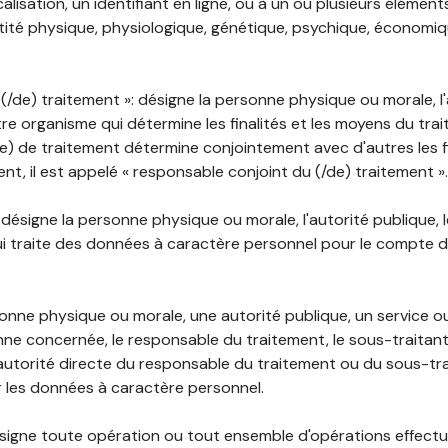
lisation, un identifiant en ligne, ou à un ou plusieurs élément
tité physique, physiologique, génétique, psychique, économiqu
(/de) traitement »: désigne la personne physique ou morale, l'
tre organisme qui détermine les finalités et les moyens du tra
) de traitement détermine conjointement avec d'autres les fin
t, il est appelé « responsable conjoint du (/de) traitement ».
: désigne la personne physique ou morale, l'autorité publique, 
i traite des données à caractère personnel pour le compte 
rsonne physique ou morale, une autorité publique, un service 
nne concernée, le responsable du traitement, le sous-traitan
'autorité directe du responsable du traitement ou du sous-tra
r les données à caractère personnel.
désigne toute opération ou tout ensemble d'opérations effectu