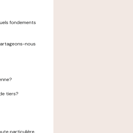
 quels fondements
 partageons-nous
éenne?
de tiers?
te particulière.