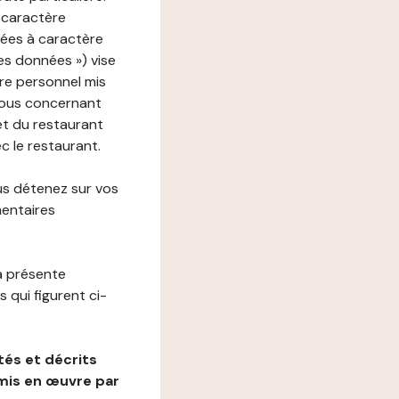
 caractère
nées à caractère
des données ») vise
re personnel mis
vous concernant
net du restaurant
ec le restaurant.
us détenez sur vos
mentaires
a présente
 qui figurent ci-
és et décrits
mis en œuvre par