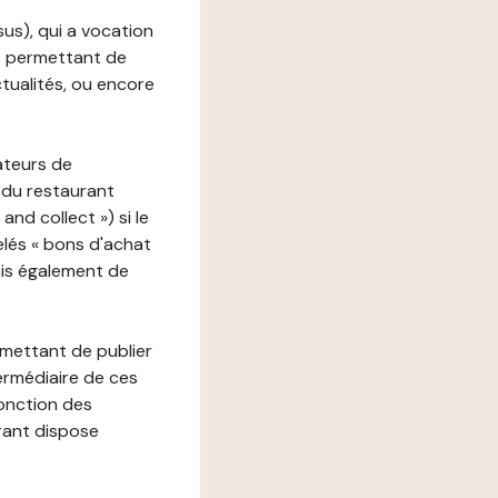
ssus), qui a vocation
ons permettant de
ctualités, ou encore
ateurs de
 du restaurant
nd collect ») si le
lés « bons d'achat
ais également de
rmettant de publier
termédiaire de ces
fonction des
urant dispose