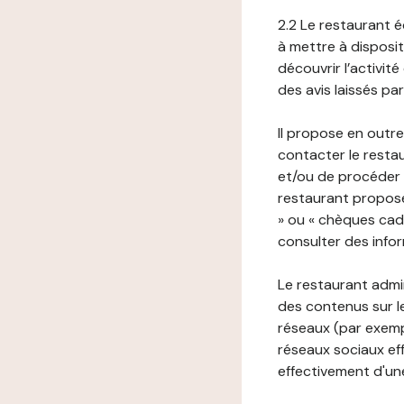
2.2 Le restaurant éd
à mettre à disposit
découvrir l’activit
des avis laissés pa
Il propose en outre
contacter le resta
et/ou de procéder 
restaurant propose
» ou « chèques cade
consulter des infor
Le restaurant admi
des contenus sur le
réseaux (par exemp
réseaux sociaux eff
effectivement d'une