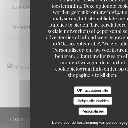
SERVICE
:
5
/5
ATMOSFEER
:
5
/5
KEUKEN
:
toestemming. Deze optionele cook
5
/5
KWALITEIT / PRIJS
:
5
/5
worden gebruikt om uw navigatie 
analyseren, het sitepubliek te met
functies te bieden (bijv. gerelateerd
Top beleving
sociale netwerken) of gepersonalis
advertenties of inhoud weer te geven
op 'OK, accepteer alle', 'Weiger alle'
1
2
3
'Personaliseer' om uw voorkeuren
beheren. U kunt uw keuzes op el
moment wijzigen door op het
cookiepictogram linksonder op d
sitepagina's te klikken.
OK, accepteer alle
Weiger alle cookies
Personaliseer
LOCATIE
Beleid voor de bescherming van persoonsge