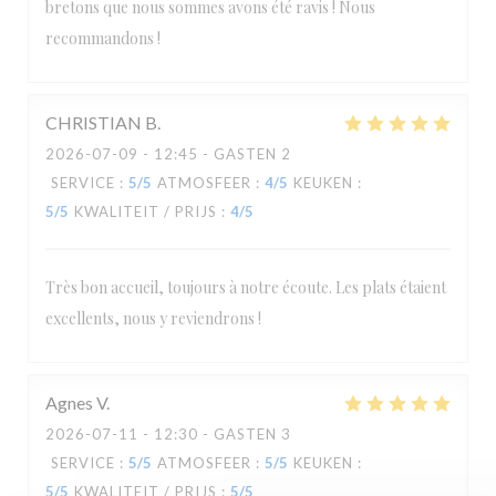
bretons que nous sommes avons été ravis ! Nous
recommandons !
CHRISTIAN
B
2026-07-09
- 12:45 - GASTEN 2
SERVICE
:
5
/5
ATMOSFEER
:
4
/5
KEUKEN
:
5
/5
KWALITEIT / PRIJS
:
4
/5
Très bon accueil, toujours à notre écoute. Les plats étaient
excellents, nous y reviendrons !
Agnes
V
2026-07-11
- 12:30 - GASTEN 3
SERVICE
:
5
/5
ATMOSFEER
:
5
/5
KEUKEN
:
5
/5
KWALITEIT / PRIJS
:
5
/5