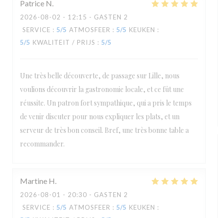
Patrice
N
2026-08-02
- 12:15 - GASTEN 2
SERVICE
:
5
/5
ATMOSFEER
:
5
/5
KEUKEN
:
5
/5
KWALITEIT / PRIJS
:
5
/5
Une très belle découverte, de passage sur Lille, nous
voulions découvrir la gastronomie locale, et ce fût une
réussite. Un patron fort sympathique, qui a pris le temps
de venir discuter pour nous expliquer les plats, et un
serveur de très bon conseil. Bref, une très bonne table a
recommander.
Martine
H
2026-08-01
- 20:30 - GASTEN 2
SERVICE
:
5
/5
ATMOSFEER
:
5
/5
KEUKEN
: