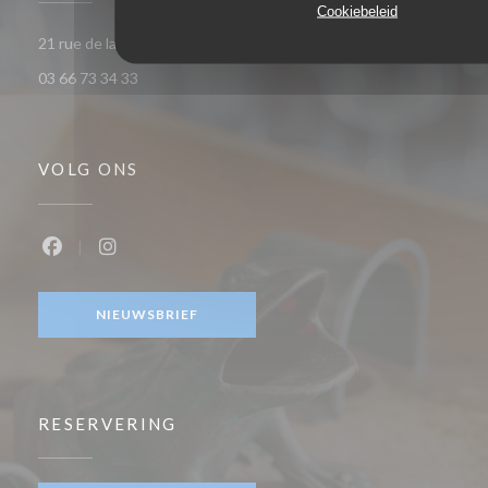
Cookiebeleid
((opent in een nieuw venster))
21 rue de la Barre 59000 Lille
03 66 73 34 33
VOLG ONS
Facebook ((opent in een nieuw venster))
Instagram ((opent in een nieuw venster))
NIEUWSBRIEF
RESERVERING