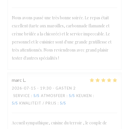
Nous avons passé une très bonne soirée. Le repas était
excellent (tarte aux maroilles, carbonnade flamande et
crème brûlée a la chicorée) et le service impeccable. Le
personnel et le cuisinier sont d'une grande gentillesse et
très attentionnés. Nous reviendrons avec grand plaisir
tester d'autres spécialités !
marc
L
2026-07-15
- 19:30 - GASTEN 2
SERVICE
:
5
/5
ATMOSFEER
:
5
/5
KEUKEN
:
5
/5
KWALITEIT / PRIJS
:
5
/5
Accueil sympathique, cuisine du terroir , le couple de