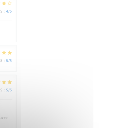
JS
:
4
/5
JS
:
5
/5
JS
:
5
/5
 avec