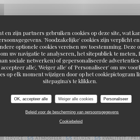
SERVICE
:
5
/5
ATMOSFEER
:
5
/5
KEUKEN
:
5
/5
KWALITEIT / PRI
t en zijn partners gebruiken cookies op deze site, wat kan
rsoonsgegevens. 'Noodzakelijke' cookies zijn verplicht 
Andere optionele cookies vereisen uw toestemming. Deze o
retons que nous sommes avons été ravis ! Nous recommandons !
om uw navigatie te analyseren, het sitepubliek te meten, f
d aan sociale netwerken) of gepersonaliseerde advertenties
 accepteer alle', 'Weiger alle' of 'Personaliseer' om uw vo
es op elk moment wijzigen door op het cookiepictogram l
sitepagina's te klikken.
SERVICE
:
5
/5
ATMOSFEER
:
4
/5
KEUKEN
:
5
/5
KWALITEIT / PRI
OK, accepteer alle
Weiger alle cookies
Personaliseer
t excellents, nous y reviendrons !
Beleid voor de bescherming van persoonsgegevens
Cookiebeleid
SERVICE
:
5
/5
ATMOSFEER
:
5
/5
KEUKEN
:
5
/5
KWALITEIT / PRI