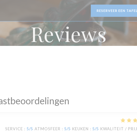
RESERVEER EEN TAFE
Reviews
astbeoordelingen
SERVICE
:
5
/5
ATMOSFEER
:
5
/5
KEUKEN
:
5
/5
KWALITEIT / PRI