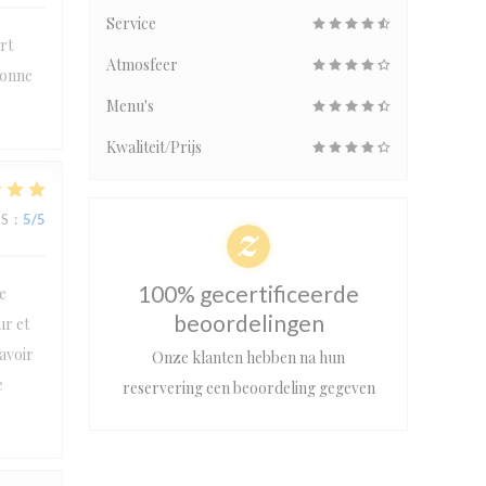
Service
rt
Atmosfeer
bonne
Menu's
Kwaliteit/Prijs
JS
:
5
/5
100% gecertificeerde
e
beoordelingen
ur et
’avoir
Onze klanten hebben na hun
e
reservering een beoordeling gegeven