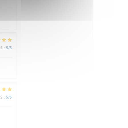
JS
:
5
/5
JS
:
5
/5