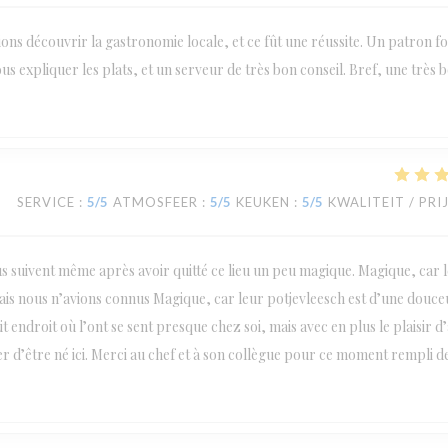
ions découvrir la gastronomie locale, et ce fût une réussite. Un patron fo
us expliquer les plats, et un serveur de très bon conseil. Bref, une très 
SERVICE
:
5
/5
ATMOSFEER
:
5
/5
KEUKEN
:
5
/5
KWALITEIT / PRI
us suivent même après avoir quitté ce lieu un peu magique. Magique, car l
amais nous n’avions connus Magique, car leur potjevleesch est d’une douce
 endroit où l’ont se sent presque chez soi, mais avec en plus le plaisir d
er d’être né ici. Merci au chef et à son collègue pour ce moment rempli d