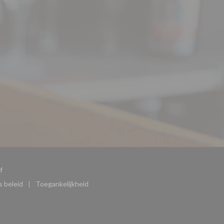
((opent in een nieuw venster))
f
 beleid
Toegankelijkheid
)
((opent in een nieuw venster))
((opent in een nieuw venster))