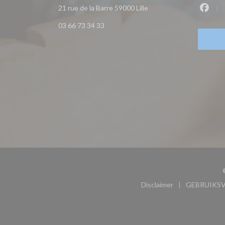
((opent in een nieuw ven
21 rue de la Barre 59000 Lille
Faceb
03 66 73 34 33
Disclaimer
GEBRUIKS
((opent in een nieu