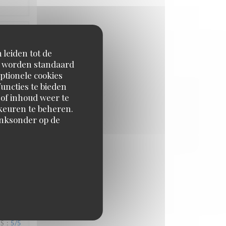
JS
:
5
/5
 leiden tot de
en worden standaard
ptionele cookies
uncties te bieden
 of inhoud weer te
orkeuren te beheren.
inksonder op de
JS
:
4
/5
JS
:
5
/5