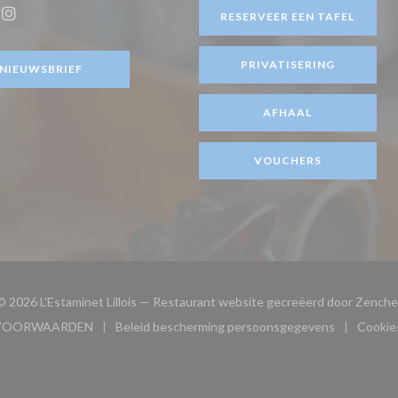
ster))
RESERVEER EEN TAFEL
ook ((opent in een nieuw venster))
Instagram ((opent in een nieuw venster))
PRIVATISERING
NIEUWSBRIEF
AFHAAL
VOUCHERS
© 2026 L'Estaminet Lillois — Restaurant website gecreëerd door
Zenche
VOORWAARDEN
Beleid bescherming persoonsgegevens
Cookies
w venster))
((opent in een nieuw venster))
((opent in een nieuw venster)