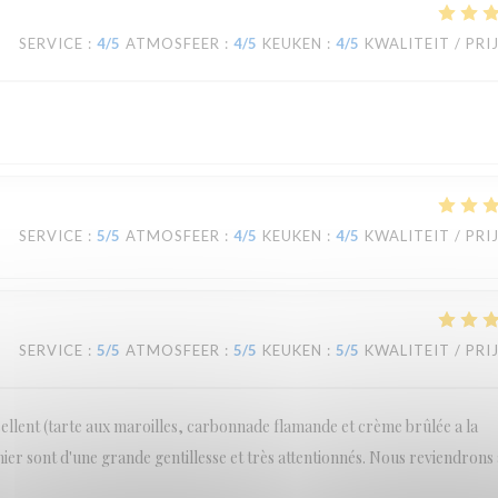
SERVICE
:
4
/5
ATMOSFEER
:
4
/5
KEUKEN
:
4
/5
KWALITEIT / PRI
SERVICE
:
5
/5
ATMOSFEER
:
4
/5
KEUKEN
:
4
/5
KWALITEIT / PRI
SERVICE
:
5
/5
ATMOSFEER
:
5
/5
KEUKEN
:
5
/5
KWALITEIT / PRI
cellent (tarte aux maroilles, carbonnade flamande et crème brûlée a la
inier sont d'une grande gentillesse et très attentionnés. Nous reviendrons