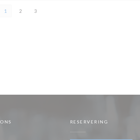
1
2
3
 ONS
RESERVERING