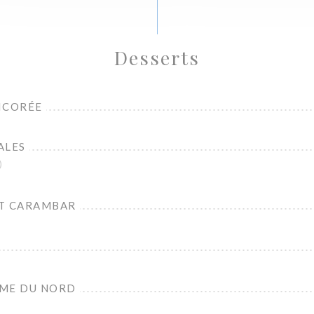
Desserts
ICORÉE
ALES
)
AT CARAMBAR
AME DU NORD