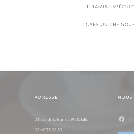
TIRAMISU SPÉCUL
CAFÉ OU THÉ GO
ADRESSE
NOUS
((ouvre une nouvelle fen
21 rue de la Barre 59000 Lille
Faceb
03 66 73 34 33