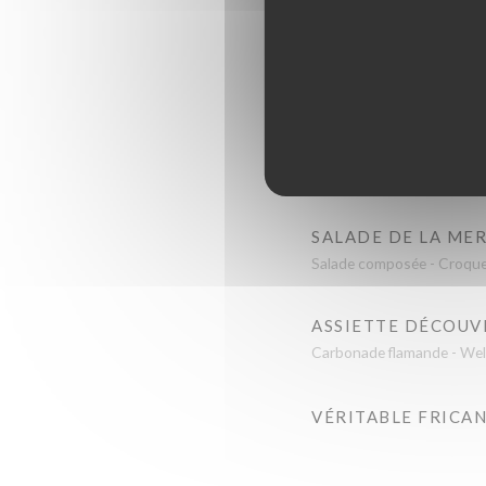
CHICON GRATINÉ 
TARTE AU MAROIL
SALADE DU CHEF
Salade composée - Croustil
SALADE DE LA ME
Salade composée - Croque
ASSIETTE DÉCOUVE
Carbonade flamande - Wel
VÉRITABLE FRICA