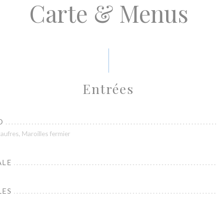
Carte & Menus
Entrées
O
ufres, Maroilles fermier
ALE
LES