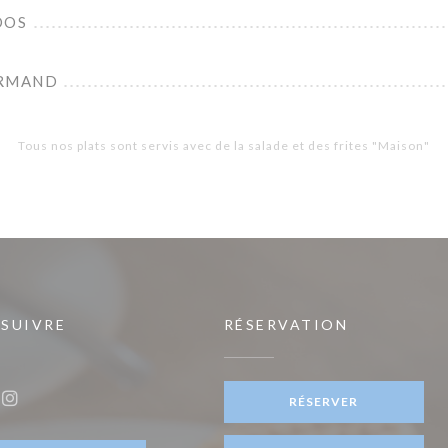
OOS
URMAND
Tous nos plats sont servis avec de la salade et des frites "Maison"
 SUIVRE
RÉSERVATION
être))
RÉSERVER
ook ((ouvre une nouvelle fenêtre))
Instagram ((ouvre une nouvelle fenêtre))