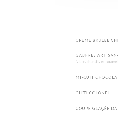
CRÈME BRÛLÉE CH
GAUFRES ARTISAN
(glace, chantilly et caramel
MI-CUIT CHOCOL
CH'TI COLONEL
COUPE GLAÇÉE D