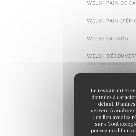
WELSH PAIN DE C
WELSH PAIN D'ÉPI
WELSH SAUMON
WELSH DÉCOUVER
Assortiment des 3 welshs 
CROQUETTES DE C
Le restaurant et se
données à caractère
POULET AU MAROI
défaut. D'autres
servent à analyser 
: en lien avec les
CH'TI BURGER MA
sur « Tout accept
Black angus 150gr - Maroil
pouvez modifier vo