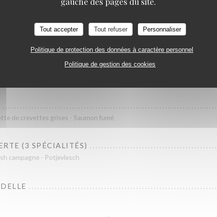
gauche des pages du site.
AU MAROILLES
Tout accepter
Tout refuser
Personnaliser
LES
Politique de protection des données à caractère personnel
Politique de gestion des cookies
lant de Maroilles - Poulet - Noix
R
tte de crevettes grises - Saumon fumé
RTE (3 SPÉCIALITÉS)
sh campagne - Potjevlesch
NDELLE