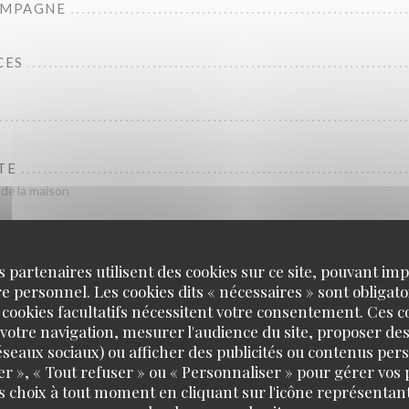
AMPAGNE
CES
TE
de la maison
REVETTES GRISES
s partenaires utilisent des cookies sur ce site, pouvant impl
 personnel. Les cookies dits « nécessaires » sont obligatoi
LLES
 cookies facultatifs nécessitent votre consentement. Ces co
votre navigation, mesurer l'audience du site, proposer des
 réseaux sociaux) ou afficher des publicités ou contenus per
ROILLES OU CHEDDAR
er », « Tout refuser » ou « Personnaliser » pour gérer vos
les ou Cheddar fermier - pain burger boulangerie Brier
s choix à tout moment en cliquant sur l'icône représentant