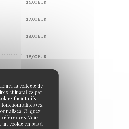
16,00 EUR
17,00 EUR
18,00 EUR
19,00 EUR
19,00 EUR
iquer la collecte de
res et installés par
16,00 EUR
okies facultatifs
 fonctionnalités (ex
sonnalisés. Cliquez
18,00 EUR
 préférences. Vous
 un cookie en bas à