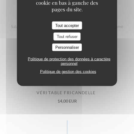
cookie en bas à gauche des
pages du site.
SALADE DE LA MER
Tout accepter
Salade composée - Croquette de crevettes grises - Saumon fumé
18,00 EUR
Tout refuser
Personnaliser
ASSIETTE DÉCOUVERTE (3 SPÉCIALITÉS)
Politique de protection des données à caractère
personnel
Carbonade flamande - Welsh campagne - Potjevlesch
Politique de gestion des cookies
19,00 EUR
VÉRITABLE FRICANDELLE
14,00 EUR