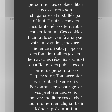
personnel. Les cookies dits «
nécessaires » sont
CH'TI BURGER MAROILLES OU CHEDDAR
obligatoires et installés par
Black angus 150gr - Maroilles ou Cheddar fermier - pain burger
défaut. D'autres cookies
boulangerie Brier
facultatifs nécessitent votre
18,00 EUR
consentement. Ces cookies
facultatifs servent à analyser
votre navigation, mesurer
CHICON GRATINÉ AU MAROILLES
l'audience du site, proposer
des fonctionnalités (ex : en
16,00 EUR
lien avec les réseaux sociaux)
ou afficher des publicités ou
contenus personnalisés.
TARTE AU MAROILLES
Cliquez sur « Tout accepter
16,00 EUR
», « Tout refuser » ou «
Personnaliser » pour gérer
vos préférences. Vous
SALADE DU CHEF
pouvez modifier vos choix à
tout moment en cliquant sur
Salade composée - Croustillant de Maroilles - Poulet - Noix
l'icône représentant un
16,00 EUR