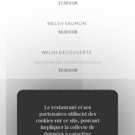
17,00 EUR
WELSH SAUMON
18,00 EUR
WELSH DÉCOUVERTE
Assortiment des 3 welshs de la maison
19,00 EUR
CROQUETTES DE CREVETTES GRISES
19,00 EUR
Le restaurant et ses
partenaires utilisent des
cookies sur ce site, pouvant
POULET AU MAROILLES
impliquer la collecte de
16,00 EUR
données à caractère