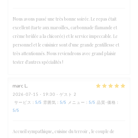
Nous avons passé une très bonne soirée. Le repas était
excellent (tarte aux maroilles, carbonnade flamande et
crème brûlée a la chicorée) et le service impeccable. Le
personnel et le cuisinier sont d'une grande gentillesse et
très attentionnés. Nous reviendrons avec grand plaisir
tester d'autres spécialités !
marc
L
2026-07-15
- 19:30 - ゲスト 2
サービス
:
5
/5
雰囲気
:
5
/5
メニュー
:
5
/5
品質-価格
:
5
/5
Accueil sympathique, cuisine du terroir , le couple de