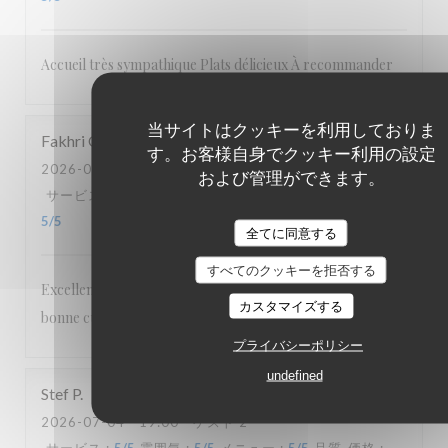
Accueil très sympathique Plats délicieux À recommander
当サイトはクッキーを利用しておりま
Fakhri
O
す。お客様自身でクッキー利用の設定
2026-07-08
- 19:45 - ゲスト 2
および管理ができます。
サービス
:
5
/5
雰囲気
:
4
/5
メニュー
:
4
/5
品質-価格
:
5
/5
全てに同意する
すべてのクッキーを拒否する
Excellent accueil Cadre agréable et authentique Très
カスタマイズする
bonne cuisine Personnel attentionné et sympathique
プライバシーポリシー
undefined
Stef
P
2026-07-04
- 19:00 - ゲスト 2