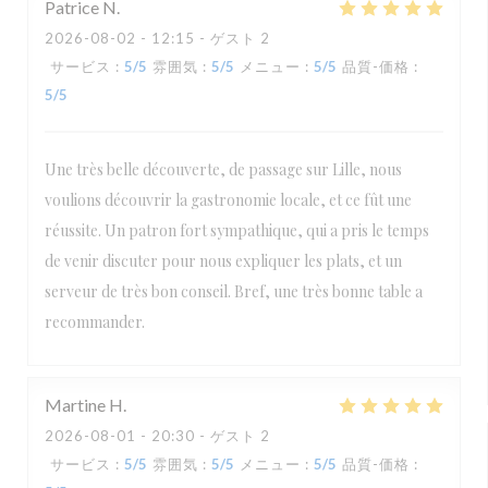
Patrice
N
2026-08-02
- 12:15 - ゲスト 2
サービス
:
5
/5
雰囲気
:
5
/5
メニュー
:
5
/5
品質-価格
:
5
/5
Une très belle découverte, de passage sur Lille, nous
voulions découvrir la gastronomie locale, et ce fût une
réussite. Un patron fort sympathique, qui a pris le temps
de venir discuter pour nous expliquer les plats, et un
serveur de très bon conseil. Bref, une très bonne table a
recommander.
Martine
H
2026-08-01
- 20:30 - ゲスト 2
サービス
:
5
/5
雰囲気
:
5
/5
メニュー
:
5
/5
品質-価格
: