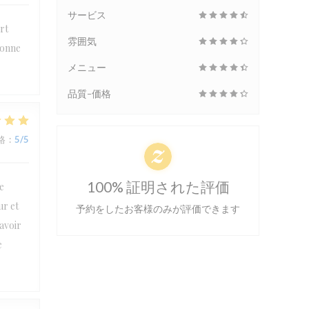
サービス
rt
雰囲気
bonne
メニュー
品質-価格
格
:
5
/5
100% 証明された評価
e
ur et
予約をしたお客様のみが評価できます
’avoir
e