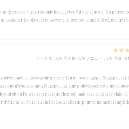
ions découvrir la gastronomie locale, et ce fût une réussite. Un patron fo
us expliquer les plats, et un serveur de très bon conseil. Bref, une très 
サービス
:
5
/5
雰囲気
:
5
/5
メニュー
:
5
/5
品質-価
us suivent même après avoir quitté ce lieu un peu magique. Magique, car l
amais nous n’avions connus Magique, car leur potjevleesch est d’une douce
 endroit où l’ont se sent presque chez soi, mais avec en plus le plaisir d
er d’être né ici. Merci au chef et à son collègue pour ce moment rempli d