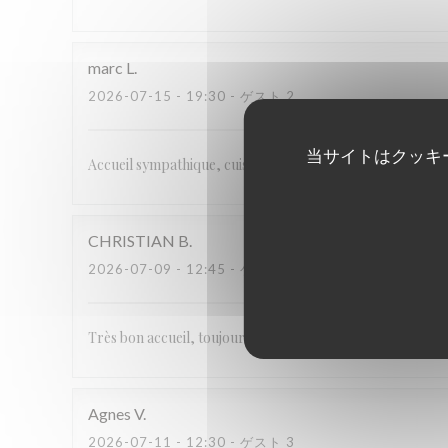
marc
L
2026-07-15
- 19:30 - ゲスト 2
当サイトはクッキ
Accueil sympathique, cuisine du terroir , le couple de b
CHRISTIAN
B
2026-07-09
- 12:45 - ゲスト 2
Très bon accueil, toujours à notre écoute. Les plats étaien
Agnes
V
2026-07-11
- 12:30 - ゲスト 3