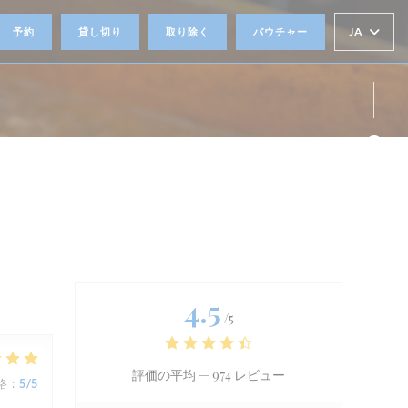
JA
予約
貸し切り
取り除く
バウチャー
))
Fa
Ins
4.5
/5
評価の平均 —
974 レビュー
格
:
5
/5