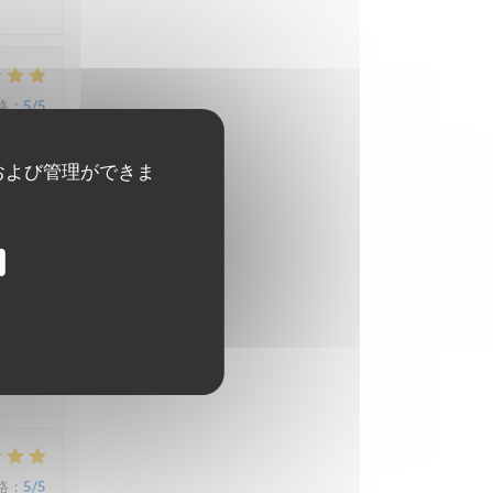
格
:
5
/5
および管理ができま
格
:
4
/5
格
:
5
/5