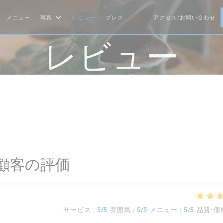
メニュー
写真
レビュー
プレス
アクセス/お問い合わせ
((新しいウィンドウで開きます))
((新しいウィンドウで開きます
レビュー
顧客の評価
サービス
:
5
/5
雰囲気
:
5
/5
メニュー
:
5
/5
品質-価