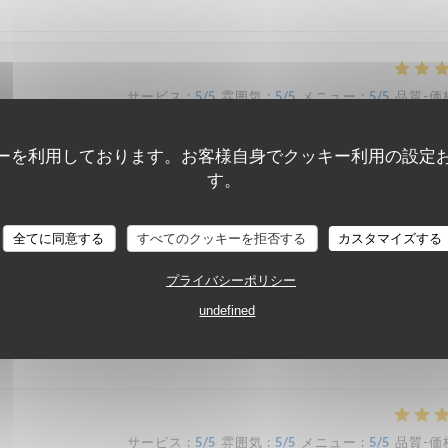
サービス
:
5
/5
雰囲気
:
5
/5
メニュー
:
5
/5
品質-価
ーを利用しております。お客様自身でクッキー利用の設定
retons que nous sommes avons été ravis ! Nous recommandons !
す。
全てに同意する
すべてのクッキーを拒否する
カスタマイズする
サービス
:
5
/5
雰囲気
:
4
/5
メニュー
:
5
/5
品質-価
プライバシーポリシー
undefined
t excellents, nous y reviendrons !
サービス
:
5
/5
雰囲気
:
5
/5
メニュー
:
5
/5
品質-価