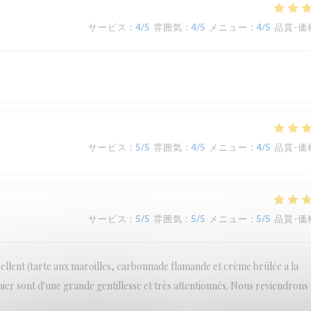
サービス
:
4
/5
雰囲気
:
4
/5
メニュー
:
4
/5
品質-価
サービス
:
5
/5
雰囲気
:
4
/5
メニュー
:
4
/5
品質-価
サービス
:
5
/5
雰囲気
:
5
/5
メニュー
:
5
/5
品質-価
cellent (tarte aux maroilles, carbonnade flamande et crème brûlée a la
inier sont d'une grande gentillesse et très attentionnés. Nous reviendrons