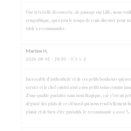
Une très belle découverte, de passage sur Lille, nous voul
sympathique, qui a pris le temps de venir discuter pour no
table a recommander.
Martine
H
2026-08-01
- 20:30 - ゲスト 2
Incroyable d’authenticité et de ces petits bonheurs qui no
service et le chef cuistot sont a nos petits soins comme j
d’une qualité gustative sans nom Magique, car c’est un petit
dégusté des plats de ce ch’nord qui nous rend tellement fi
plaisir et de bien-être gustatifs. Je recommande a 1000 %