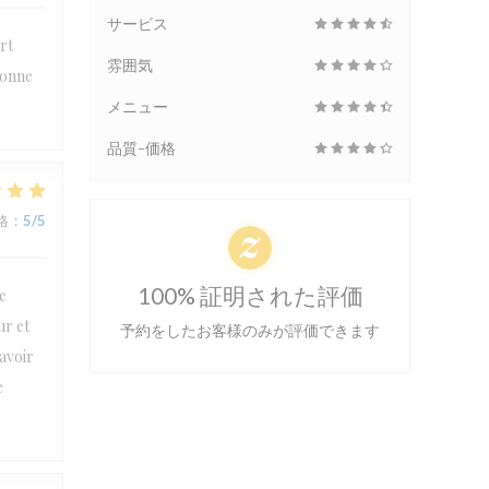
サービス
rt
雰囲気
bonne
メニュー
品質-価格
格
:
5
/5
100% 証明された評価
e
ur et
予約をしたお客様のみが評価できます
’avoir
e