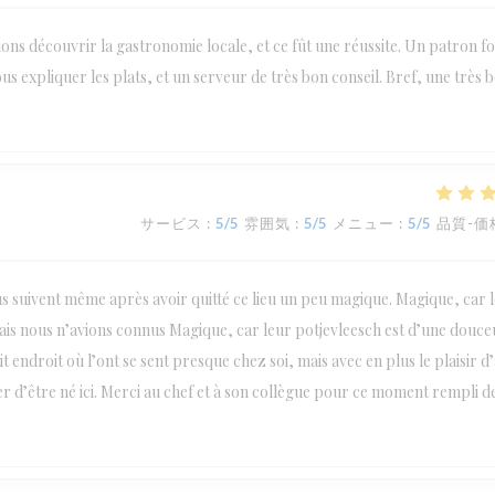
ions découvrir la gastronomie locale, et ce fût une réussite. Un patron fo
us expliquer les plats, et un serveur de très bon conseil. Bref, une très 
サービス
:
5
/5
雰囲気
:
5
/5
メニュー
:
5
/5
品質-価
us suivent même après avoir quitté ce lieu un peu magique. Magique, car l
amais nous n’avions connus Magique, car leur potjevleesch est d’une douce
 endroit où l’ont se sent presque chez soi, mais avec en plus le plaisir d
er d’être né ici. Merci au chef et à son collègue pour ce moment rempli d