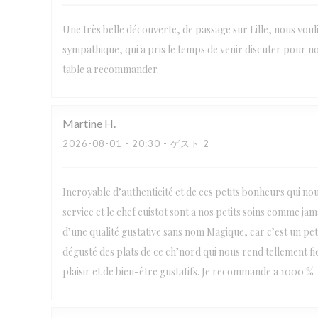
Une très belle découverte, de passage sur Lille, nous voul
sympathique, qui a pris le temps de venir discuter pour no
table a recommander.
Martine
H
2026-08-01
- 20:30 - ゲスト 2
Incroyable d’authenticité et de ces petits bonheurs qui no
service et le chef cuistot sont a nos petits soins comme j
d’une qualité gustative sans nom Magique, car c’est un petit
dégusté des plats de ce ch’nord qui nous rend tellement fi
plaisir et de bien-être gustatifs. Je recommande a 1000 %