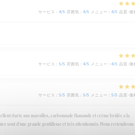
サービス
:
4
/5
雰囲気
:
4
/5
メニュー
:
4
/5
品質-価
サービス
:
5
/5
雰囲気
:
4
/5
メニュー
:
4
/5
品質-価
サービス
:
5
/5
雰囲気
:
5
/5
メニュー
:
5
/5
品質-価
cellent (tarte aux maroilles, carbonnade flamande et crème brûlée a la
inier sont d'une grande gentillesse et très attentionnés. Nous reviendrons