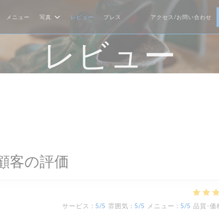
メニュー
写真
レビュー
プレス
アクセス/お問い合わせ
((新しいウィンドウで開きます))
((新しいウィンドウで開きます
レビュー
顧客の評価
サービス
:
5
/5
雰囲気
:
5
/5
メニュー
:
5
/5
品質-価