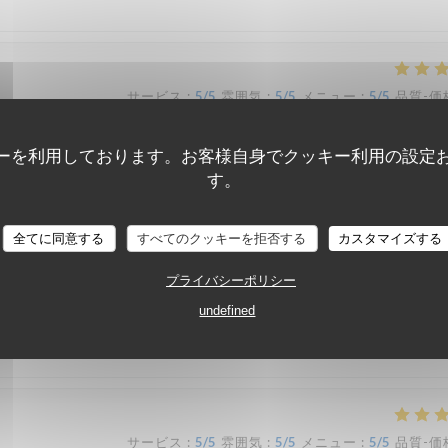
サービス
:
5
/5
雰囲気
:
5
/5
メニュー
:
5
/5
品質-価
ーを利用しております。お客様自身でクッキー利用の設定
retons que nous sommes avons été ravis ! Nous recommandons !
す。
全てに同意する
すべてのクッキーを拒否する
カスタマイズする
サービス
:
5
/5
雰囲気
:
4
/5
メニュー
:
5
/5
品質-価
プライバシーポリシー
undefined
t excellents, nous y reviendrons !
サービス
:
5
/5
雰囲気
:
5
/5
メニュー
:
5
/5
品質-価