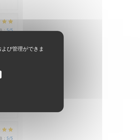
格
:
5
/5
および管理ができま
格
:
4
/5
格
:
5
/5