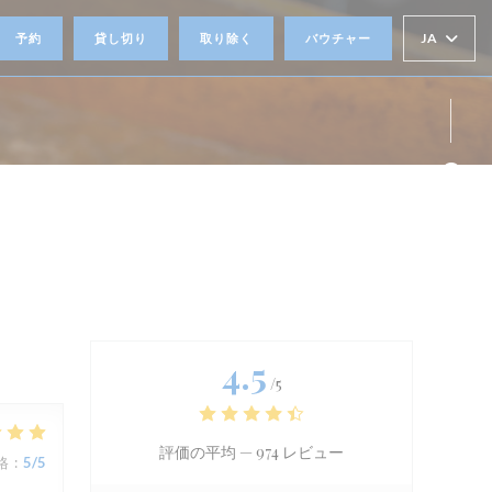
JA
予約
貸し切り
取り除く
バウチャー
))
Fa
Ins
4.5
/5
評価の平均 —
974 レビュー
格
:
5
/5