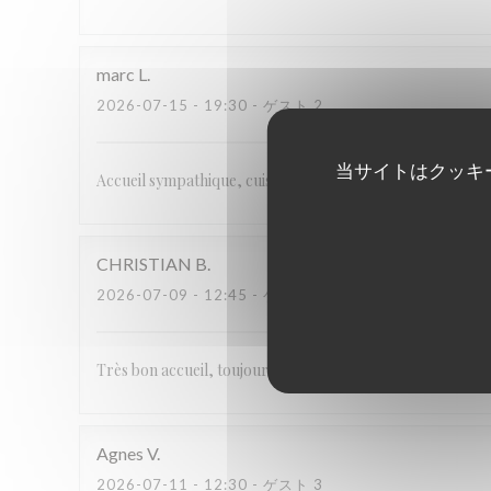
marc
L
2026-07-15
- 19:30 - ゲスト 2
当サイトはクッキ
Accueil sympathique, cuisine du terroir , le couple de b
CHRISTIAN
B
2026-07-09
- 12:45 - ゲスト 2
Très bon accueil, toujours à notre écoute. Les plats étaien
Agnes
V
2026-07-11
- 12:30 - ゲスト 3