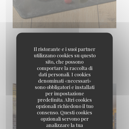
Il ristorante e i suoi partner
Photos intérieur de
utilizzano cookies su questo
sito, che possono
l'établissement
comportare la raccolta di
dati personali. I cookies
denominati «necessari»
sono obbligatori e installati
per impostazione
predefinita. Altri cookies
opzionali richiedono il tuo
consenso. Questi cookies
opzionali servono per
analizzare la tua