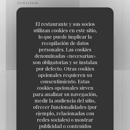
31/01/2018
El restaurante y sus socios
((ABRE EN UNA NUEVA VENTANA))
LEA EL ARTICULO
utilizan cookies en este sitio,
lo que puede implicar la
recopilación de datos
personales. Las cookies
denominadas «necesarias»
son obligatorias y se instalan
por defecto. Otras cookies
opcionales requieren su
consentimiento. Estas
cookies opcionales sirven
para analizar su navegación,
medir la audiencia del sitio,
ofrecer funcionalidades (por
ejemplo, relacionadas con
redes sociales) o mostrar
GAULT&MILLAU
publicidad o contenidos
31/01/2018