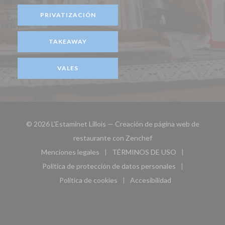
PRIVATIZACIÓN
TAKEAWAY
VALES
© 2026 L'Estaminet Lillois — Creación de página web de
((abre en una nueva ven
restaurante con
Zenchef
Menciones legales
TÉRMINOS DE USO
((abre en una nueva ventana))
((abre en una nueva ven
Política de protección de datos personales
((abre en una nueva ventana))
Política de cookies
Accesibilidad
((abre en una nueva ventana))
((abre en una nueva ven