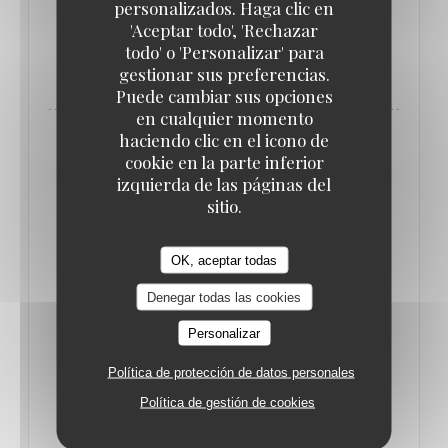
personalizados. Haga clic en
'Aceptar todo', 'Rechazar
todo' o 'Personalizar' para
((ABRE EN UNA NUEVA VENTANA))
LEA EL ARTICULO
gestionar sus preferencias.
Puede cambiar sus opciones
en cualquier momento
haciendo clic en el icono de
cookie en la parte inferior
izquierda de las páginas del
sitio.
OK, aceptar todas
Denegar todas las cookies
Personalizar
Política de protección de datos personales
LE PETIT FUTÉ
Política de gestión de cookies
31/01/2018