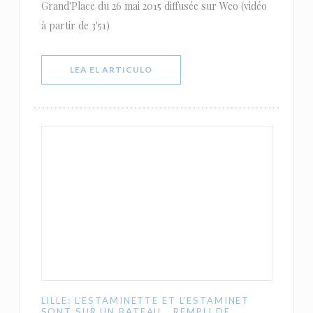
Grand'Place du 26 mai 2015 diffusée sur Weo (vidéo
à partir de 3'51)
((ABRE EN UNA NUEVA VENTANA))
LEA EL ARTICULO
LILLE: L’ESTAMINETTE ET L’ESTAMINET
SONT SUR UN BATEAU… REMPLI DE