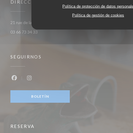
DIRECCIÓN
Política de protección de datos personal
Política de gestión de cookies
((abre en una nueva ventana))
21 rue de la Barre 59000 Lille
03 66 73 34 33
SEGUIRNOS
Facebook ((abre en una nueva ventana))
Instagram ((abre en una nueva ventana))
BOLETÍN
RESERVA