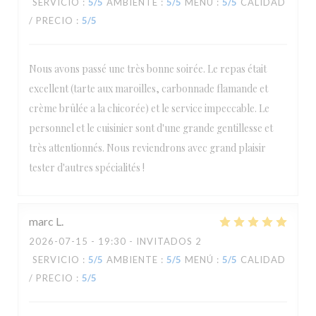
SERVICIO
:
5
/5
AMBIENTE
:
5
/5
MENÚ
:
5
/5
CALIDAD
/ PRECIO
:
5
/5
Nous avons passé une très bonne soirée. Le repas était
excellent (tarte aux maroilles, carbonnade flamande et
crème brûlée a la chicorée) et le service impeccable. Le
personnel et le cuisinier sont d'une grande gentillesse et
très attentionnés. Nous reviendrons avec grand plaisir
tester d'autres spécialités !
marc
L
2026-07-15
- 19:30 - INVITADOS 2
SERVICIO
:
5
/5
AMBIENTE
:
5
/5
MENÚ
:
5
/5
CALIDAD
/ PRECIO
:
5
/5