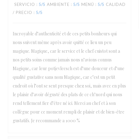
SERVICIO
:
5
/5
AMBIENTE
:
5
/5
MENÚ
:
5
/5
CALIDAD
/ PRECIO
:
5
/5
Incroyable d’authenticité et de ces petits bonheurs qui
nous suivent même après avoir quitté ce lieu un peu
magique. Magique, car le service et le chef cuistot sont a
nos petits soins comme jamais nous n’avions connus
Magique, car leur potjevleesch est d’une douceur et d’une
qualité gustative sans nom Magique, car c’est un petit
endroit où l’ont se sent presque chez soi, mais avec en plus
le plaisir d’avoir dégusté des plats de ce ch’nord qui nous
rend tellement fier d’être né ici. Merci au chef et à son
collègue pour ce moment rempli de plaisir et de bien-être
gustatifs. Je recommande a 1000 %