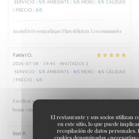
SERVICIO
:
5
/5
AMBIENTE
:
5
/5
MENÚ
:
5
/5
CALIDAD
/ PRECIO
:
5
/5
Accueil très sympathique Plats délicieux À recommander
Fakhri
O
2026-07-08
- 19:45 - INVITADOS 2
SERVICIO
:
5
/5
AMBIENTE
:
4
/5
MENÚ
:
4
/5
CALIDAD
/ PRECIO
:
5
/5
Excellent accueil Cadre agréable et authentique Très
bonne cuisine Personnel attentionné et sympathique
El restaurante y sus socios utilizan c
en este sitio, lo que puede implicar
recopilación de datos personales. 
Stef
P
cookies denominadas «necesarias»