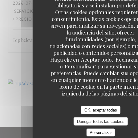
2026-07-04
- 19:00 - INVITADOS 2
obligatorias y se instalan por defe
Otras cookies opcionales requiere
SERVICIO
:
5
/5
AMBIENTE
:
5
/5
MENÚ
:
5
/5
CALIDAD
consentimiento. Estas cookies opcio
/ PRECIO
:
5
/5
sirven para analizar su navegación,
la audiencia del sitio, ofrecer
funcionalidades (por ejemplo,
Top beleving
relacionadas con redes sociales) o m
publicidad o contenidos personaliz
Haga clic en 'Aceptar todo', 'Rechazar
1
2
3
o 'Personalizar' para gestionar s
preferencias. Puede cambiar sus op
en cualquier momento haciendo clic 
icono de cookie en la parte inferi
izquierda de las páginas del sitio
OK, aceptar todas
Denegar todas las cookies
Personalizar