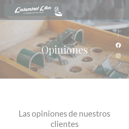
Personalización de sus opciones de cookies
Opiniones
Face
Inst
Las opiniones de nuestros
clientes