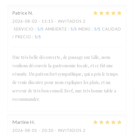
Patrice
N
2026-08-02
- 12:15 - INVITADOS 2
SERVICIO
:
5
/5
AMBIENTE
:
5
/5
MENÚ
:
5
/5
CALIDAD
/ PRECIO
:
5
/5
Une très belle découverte, de passage sur Lille, nous
voulions découvrir la gastronomie locale, et ce fût une
réussite. Un patron fort sympathique, qui a pris le temps
de venir discuter pour nous expliquer les plats, et un
serveur de très bon conseil. Bref, une très bonne table a
recommander.
Martine
H
2026-08-01
- 20:30 - INVITADOS 2