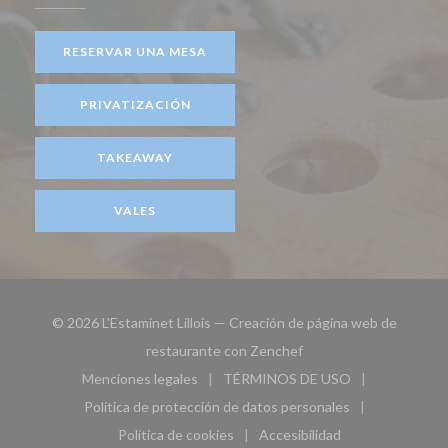
RESERVAR UNA MESA
PRIVATIZACIÓN
TAKEAWAY
VALES
© 2026 L'Estaminet Lillois — Creación de página web de
((abre en una nueva ven
restaurante con
Zenchef
Menciones legales
TÉRMINOS DE USO
((abre en una nueva ventana))
((abre en una nueva ven
Política de protección de datos personales
((abre en una nueva ventana))
Política de cookies
Accesibilidad
((abre en una nueva ventana))
((abre en una nueva ven