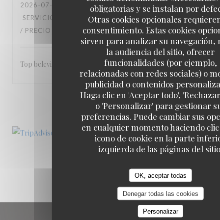
2026-07-04
- 19:00 - INVITADOS 2
obligatorias y se instalan por defe
Otras cookies opcionales requiere
SERVICIO
:
5
/5
AMBIENTE
:
5
/5
MENÚ
:
5
/5
CALIDAD
consentimiento. Estas cookies opcio
/ PRECIO
:
5
/5
sirven para analizar su navegación,
la audiencia del sitio, ofrecer
funcionalidades (por ejemplo,
Top beleving
relacionadas con redes sociales) o m
publicidad o contenidos personaliz
Haga clic en 'Aceptar todo', 'Rechazar
1
2
3
o 'Personalizar' para gestionar s
preferencias. Puede cambiar sus op
en cualquier momento haciendo clic 
icono de cookie en la parte inferi
izquierda de las páginas del sitio
OK, aceptar todas
Denegar todas las cookies
Personalizar