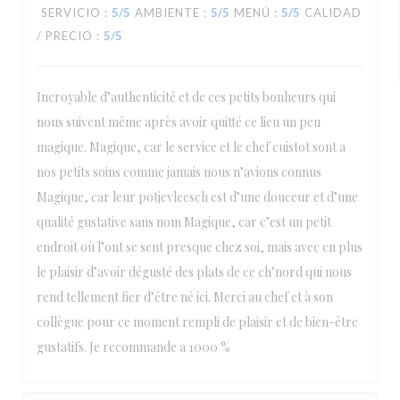
SERVICIO
:
5
/5
AMBIENTE
:
5
/5
MENÚ
:
5
/5
CALIDAD
/ PRECIO
:
5
/5
Incroyable d’authenticité et de ces petits bonheurs qui
nous suivent même après avoir quitté ce lieu un peu
magique. Magique, car le service et le chef cuistot sont a
nos petits soins comme jamais nous n’avions connus
Magique, car leur potjevleesch est d’une douceur et d’une
qualité gustative sans nom Magique, car c’est un petit
endroit où l’ont se sent presque chez soi, mais avec en plus
le plaisir d’avoir dégusté des plats de ce ch’nord qui nous
rend tellement fier d’être né ici. Merci au chef et à son
collègue pour ce moment rempli de plaisir et de bien-être
gustatifs. Je recommande a 1000 %