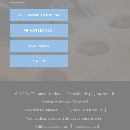
RESERVAR UNA MESA
PRIVATIZACIÓN
TAKEAWAY
VALES
© 2026 L'Estaminet Lillois — Creación de página web de
((abre en una nueva ven
restaurante con
Zenchef
Menciones legales
TÉRMINOS DE USO
((abre en una nueva ventana))
((abre en una nueva ven
Política de protección de datos personales
((abre en una nueva ventana))
Política de cookies
Accesibilidad
((abre en una nueva ventana))
((abre en una nueva ven