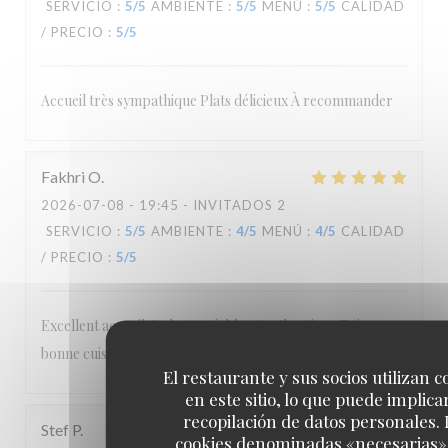
SERVICIO
:
5
/5
AMBIENTE
:
5
/5
MENÚ
:
5
/5
CALIDAD
/ PRECIO
:
5
/5
Accueil très sympathique Plats délicieux À recommander
Fakhri
O
2026-07-08
- 19:45 - INVITADOS 2
SERVICIO
:
5
/5
AMBIENTE
:
4
/5
MENÚ
:
4
/5
CALIDAD
/ PRECIO
:
5
/5
Excellent accueil Cadre agréable et authentique Très
bonne cuisine Personnel attentionné et sympathique
El restaurante y sus socios utilizan c
en este sitio, lo que puede implicar
recopilación de datos personales. 
Stef
P
cookies denominadas «necesarias»