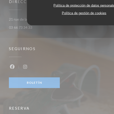
DIRECCIÓN
Política de protección de datos personal
Política de gestión de cookies
((abre en una nueva ventana))
21 rue de la Barre 59000 Lille
03 66 73 34 33
SEGUIRNOS
Facebook ((abre en una nueva ventana))
Instagram ((abre en una nueva ventana))
BOLETÍN
RESERVA