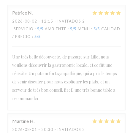
Patrice
N
2026-08-02
- 12:15 - INVITADOS 2
SERVICIO
:
5
/5
AMBIENTE
:
5
/5
MENÚ
:
5
/5
CALIDAD
/ PRECIO
:
5
/5
Une très belle découverte, de passage sur Lille, nous
voulions découvrir la gastronomie locale, et ce fût une
réussite. Un patron fort sympathique, qui a pris le temps
de venir discuter pour nous expliquer les plats, et un
serveur de très bon conseil. Bref, une très bonne table a
recommander.
Martine
H
2026-08-01
- 20:30 - INVITADOS 2