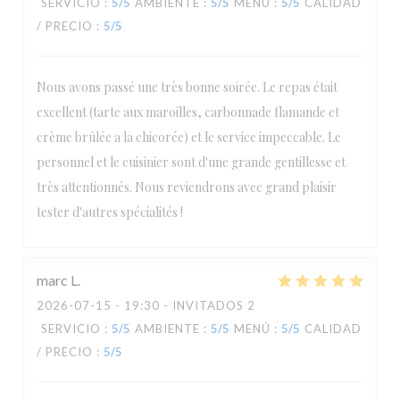
SERVICIO
:
5
/5
AMBIENTE
:
5
/5
MENÚ
:
5
/5
CALIDAD
/ PRECIO
:
5
/5
Nous avons passé une très bonne soirée. Le repas était
excellent (tarte aux maroilles, carbonnade flamande et
crème brûlée a la chicorée) et le service impeccable. Le
personnel et le cuisinier sont d'une grande gentillesse et
très attentionnés. Nous reviendrons avec grand plaisir
tester d'autres spécialités !
marc
L
2026-07-15
- 19:30 - INVITADOS 2
SERVICIO
:
5
/5
AMBIENTE
:
5
/5
MENÚ
:
5
/5
CALIDAD
/ PRECIO
:
5
/5