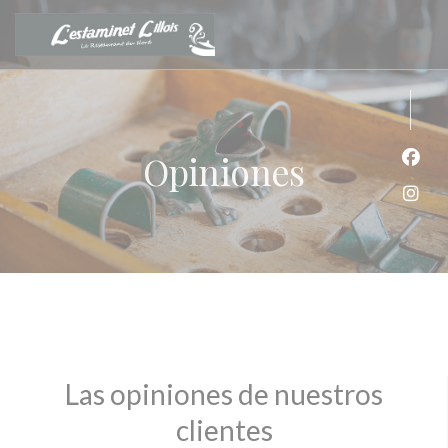
Personalización de sus opciones de cookies
Opiniones
Face
Inst
Las opiniones de nuestros
clientes