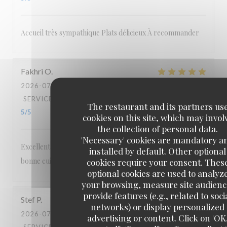
Accueil très sympathique Plats délicieux À recommander
Fakhri
O
2026-07-08
- 19:45 - GUESTS 2
SERVICE
:
5
/5
AMBIANCE
:
4
/5
FOOD
:
4
/5
VALUE
:
The restaurant and its partners us
5
/5
cookies on this site, which may invol
the collection of personal data.
'Necessary' cookies are mandatory a
Excellent accueil Cadre agréable et authentique Très
installed by default. Other optional
bonne cuisine Personnel attentionné et sympathique
cookies require your consent. Thes
optional cookies are used to analyz
your browsing, measure site audienc
provide features (e.g., related to soci
Stef
P
networks) or display personalized
2026-07-04
- 19:00 - GUESTS 2
advertising or content. Click on 'OK