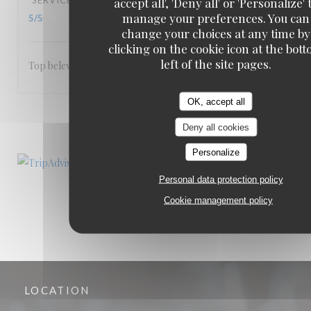
SERVICE
:
5
/5
AMBIANCE
:
5
/5
FOOD
:
5
/5
VALUE
:
accept all', 'Deny all' or 'Personalize' 
manage your preferences. You can
5
/5
change your choices at any time by
clicking on the cookie icon at the bot
left of the site pages.
Top beleving
OK, accept all
1
2
3
Deny all cookies
Personalize
Personal data protection policy
Cookie management policy
LOCATION