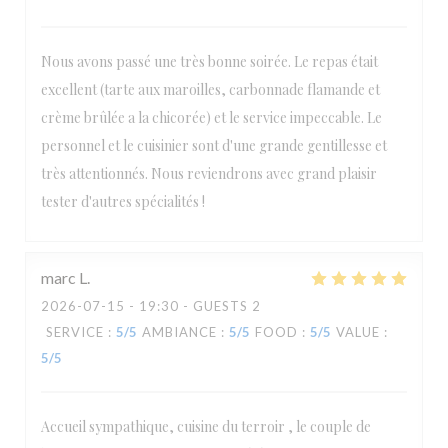
Nous avons passé une très bonne soirée. Le repas était
excellent (tarte aux maroilles, carbonnade flamande et
crème brûlée a la chicorée) et le service impeccable. Le
personnel et le cuisinier sont d'une grande gentillesse et
très attentionnés. Nous reviendrons avec grand plaisir
tester d'autres spécialités !
marc
L
2026-07-15
- 19:30 - GUESTS 2
SERVICE
:
5
/5
AMBIANCE
:
5
/5
FOOD
:
5
/5
VALUE
:
5
/5
Accueil sympathique, cuisine du terroir , le couple de