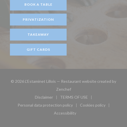
BOOK A TABLE
PRIVATIZATION
TAKEAWAY
GIFT CARDS
© 2026 L'Estaminet Lillois — Restaurant website created by
((opens in a new window))
Zenchef
Disclaimer
TERMS OF USE
((opens in a new window))
((opens in a new window))
Personal data protection policy
Cookies policy
((opens in a new window))
((opens in a new 
Accessibility
((opens in a new window))