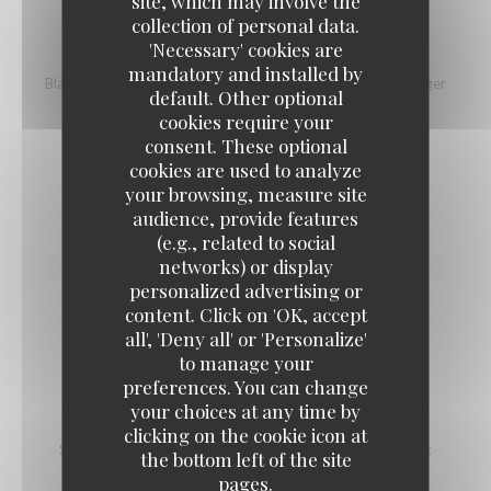
site, which may involve the
collection of personal data.
'Necessary' cookies are
CH'TI BURGER MAROILLES OU CHEDDAR
mandatory and installed by
Black angus 150gr - Maroilles ou Cheddar fermier - pain burger
default. Other optional
boulangerie Brier
cookies require your
18,00 EUR
consent. These optional
cookies are used to analyze
your browsing, measure site
CHICON GRATINÉ AU MAROILLES
audience, provide features
16,00 EUR
(e.g., related to social
networks) or display
personalized advertising or
TARTE AU MAROILLES
content. Click on 'OK, accept
all', 'Deny all' or 'Personalize'
16,00 EUR
to manage your
preferences. You can change
your choices at any time by
SALADE DU CHEF
clicking on the cookie icon at
Salade composée - Croustillant de Maroilles - Poulet - Noix
the bottom left of the site
16,00 EUR
pages.