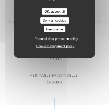
OK, accept all
SALADE DE LA MER
Deny all cookies
Salade composée - Croquette de crevettes grises - Saumon fumé
18,00 EUR
Personalize
Personal data protection policy
ASSIETTE DÉCOUVERTE (3 SPÉCIALITÉS)
Cookie management policy
Carbonade flamande - Welsh campagne - Potjevlesch
19,00 EUR
VÉRITABLE FRICANDELLE
14,00 EUR