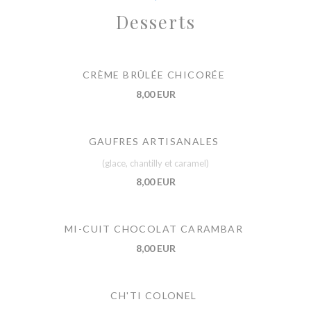
Desserts
CRÈME BRÛLÉE CHICORÉE
8,00 EUR
GAUFRES ARTISANALES
(glace, chantilly et caramel)
8,00 EUR
MI-CUIT CHOCOLAT CARAMBAR
8,00 EUR
CH'TI COLONEL