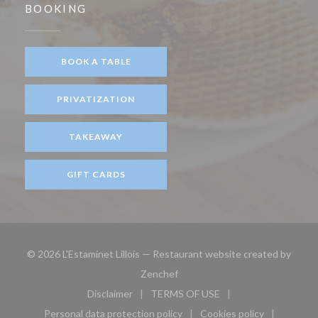
BOOKING
BOOK A TABLE
PRIVATIZATION
TAKEAWAY
GIFT CARDS
© 2026 L'Estaminet Lillois — Restaurant website created by
((opens in a new window))
Zenchef
Disclaimer
TERMS OF USE
((opens in a new window))
((opens in a new window))
Personal data protection policy
Cookies policy