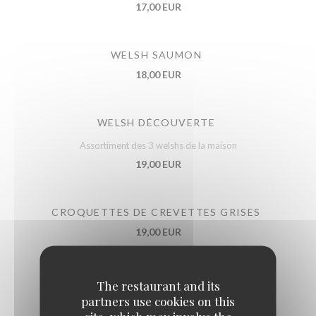
17,00 EUR
WELSH SAUMON
18,00 EUR
WELSH DÉCOUVERTE
Assortiment des 3 welshs de la maison
19,00 EUR
CROQUETTES DE CREVETTES GRISES
19,00 EUR
POULET AU MAROILLES
The restaurant and its
partners use cookies on this
16,00 EUR