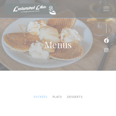
Personalizing your cookie choices
Menus
Face
Inst
ENTRÉES
PLATS
DESSERTS