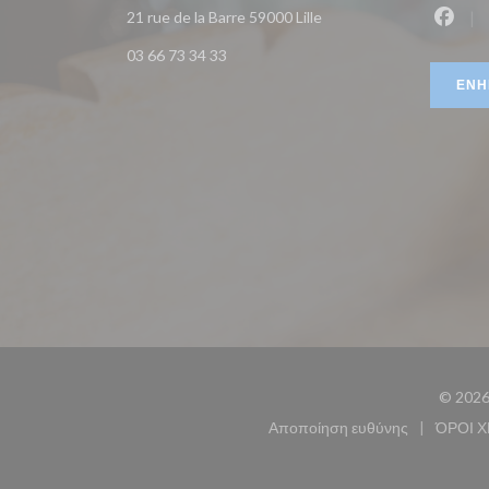
((ανοίγει σε νέο παράθυρ
21 rue de la Barre 59000 Lille
Faceb
03 66 73 34 33
ΕΝΗ
© 2026 
Αποποίηση ευθύνης
ΌΡΟΙ 
((ανοίγει σε νέο παρ