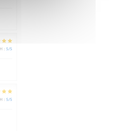
ΜΉ
:
5
/5
ΜΉ
:
5
/5