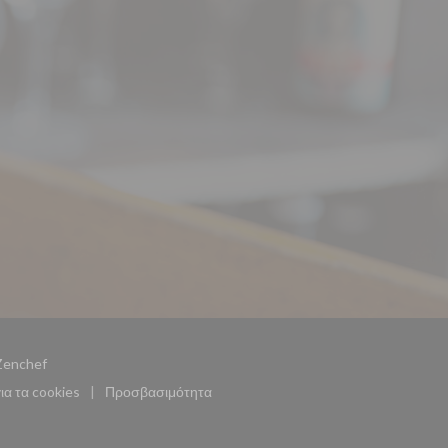
((ανοίγει σε νέο παράθυρο))
Zenchef
για τα cookies
Προσβασιμότητα
((ανοίγει σε νέο παράθυρο))
((ανοίγει σε νέο παράθυρο))