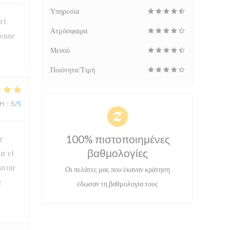
Υπηρεσία
rt
Ατμόσφαιρα
bonne
Μενού
Ποιότητα/Τιμή
ΜΉ
:
5
/5
100% πιστοποιημένες
e
βαθμολογίες
ur et
’avoir
Οι πελάτες μας που έκαναν κράτηση
e
έδωσαν τη βαθμολογία τους