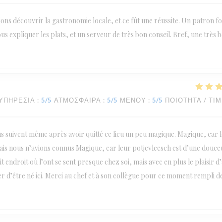
ions découvrir la gastronomie locale, et ce fût une réussite. Un patron fo
us expliquer les plats, et un serveur de très bon conseil. Bref, une très 
ΥΠΗΡΕΣΊΑ
:
5
/5
ΑΤΜΌΣΦΑΙΡΑ
:
5
/5
ΜΕΝΟΎ
:
5
/5
ΠΟΙΌΤΗΤΑ / ΤΙ
us suivent même après avoir quitté ce lieu un peu magique. Magique, car l
amais nous n’avions connus Magique, car leur potjevleesch est d’une douce
 endroit où l’ont se sent presque chez soi, mais avec en plus le plaisir d
er d’être né ici. Merci au chef et à son collègue pour ce moment rempli d