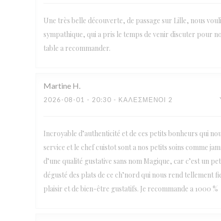
Une très belle découverte, de passage sur Lille, nous voul
sympathique, qui a pris le temps de venir discuter pour no
table a recommander.
Martine
H
2026-08-01
- 20:30 - ΚΑΛΕΣΜΈΝΟΙ 2
Incroyable d’authenticité et de ces petits bonheurs qui no
service et le chef cuistot sont a nos petits soins comme j
d’une qualité gustative sans nom Magique, car c’est un petit
dégusté des plats de ce ch’nord qui nous rend tellement fi
plaisir et de bien-être gustatifs. Je recommande a 1000 %