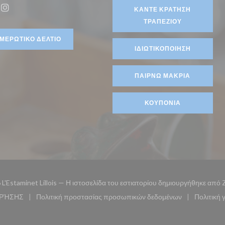
ο))
ΚΆΝΤΕ ΚΡΆΤΗΣΗ
ook ((ανοίγει σε νέο παράθυρο))
Instagram ((ανοίγει σε νέο παράθυρο))
ΤΡΑΠΕΖΙΟΎ
ΜΕΡΩΤΙΚΌ ΔΕΛΤΊΟ
ΙΔΙΩΤΙΚΟΠΟΊΗΣΗ
ΠΑΊΡΝΩ ΜΑΚΡΙΆ
ΚΟΥΠΌΝΙΑ
L'Estaminet Lillois — Η ιστοσελίδα του εστιατορίου δημιουργήθηκε από
ΧΡΉΣΗΣ
Πολιτική προστασίας προσωπικών δεδομένων
Πολιτική 
άθυρο))
((ανοίγει σε νέο παράθυρο))
((ανοίγει σε νέο παράθυρο))