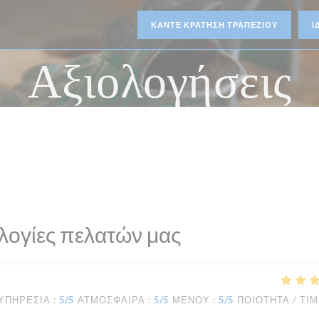
ΚΆΝΤΕ ΚΡΆΤΗΣΗ ΤΡΑΠΕΖΙΟΎ
Ι
Αξιολογήσεις
λογίες πελατών μας
ΥΠΗΡΕΣΊΑ
:
5
/5
ΑΤΜΌΣΦΑΙΡΑ
:
5
/5
ΜΕΝΟΎ
:
5
/5
ΠΟΙΌΤΗΤΑ / ΤΙ