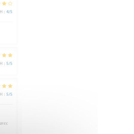
ΜΉ
:
4
/5
ΜΉ
:
5
/5
ΜΉ
:
5
/5
 avec