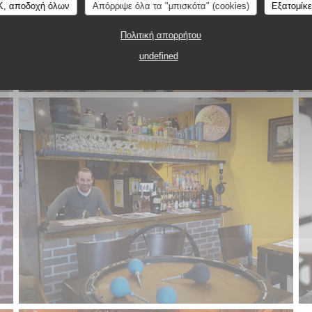
K, αποδοχή όλων
Απόρριψε όλα τα "μπισκότα" (cookies)
Εξατομίκ
Πολιτική απορρήτου
undefined