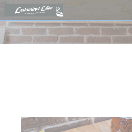
Πίνακας διαχείρισης "Μπισκότων" (Cookies)