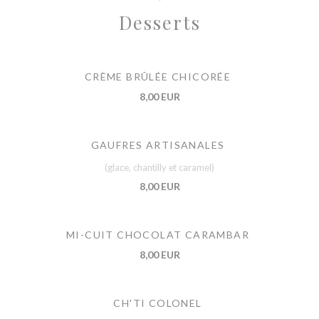
Desserts
CRÈME BRÛLÉE CHICORÉE
8,00 EUR
GAUFRES ARTISANALES
(glace, chantilly et caramel)
8,00 EUR
MI-CUIT CHOCOLAT CARAMBAR
8,00 EUR
CH'TI COLONEL