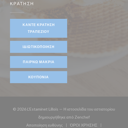
ΚΡΆΤΗΣΗ
ΚΆΝΤΕ ΚΡΆΤΗΣΗ
ΤΡΑΠΕΖΙΟΎ
ΙΔΙΩΤΙΚΟΠΟΊΗΣΗ
ΠΑΊΡΝΩ ΜΑΚΡΙΆ
ΚΟΥΠΌΝΙΑ
© 2026 L'Estaminet Lillois — Η ιστοσελίδα του εστιατορίου
((ανοίγει σε νέο παρά
δημιουργήθηκε από
Zenchef
Αποποίηση ευθύνης
ΌΡΟΙ ΧΡΉΣΗΣ