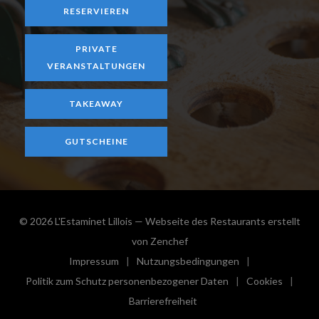
RESERVIEREN
PRIVATE
VERANSTALTUNGEN
TAKEAWAY
GUTSCHEINE
© 2026 L'Estaminet Lillois — Webseite des Restaurants erstellt
((öffnet ein neues Fenster))
von
Zenchef
Impressum
Nutzungsbedingungen
((öffnet ein neues Fenster))
((öffnet ein neues Fenster))
Politik zum Schutz personenbezogener Daten
Cookies
((öffnet ein neues Fenster))
((öffnet e
Barrierefreiheit
((öffnet ein neues Fenster))