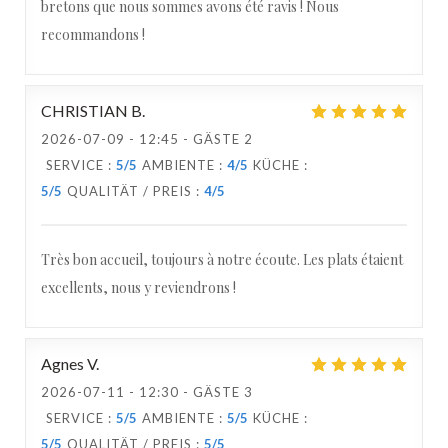
bretons que nous sommes avons été ravis ! Nous
recommandons !
CHRISTIAN
B
2026-07-09
- 12:45 - GÄSTE 2
SERVICE
:
5
/5
AMBIENTE
:
4
/5
KÜCHE
:
5
/5
QUALITÄT / PREIS
:
4
/5
Très bon accueil, toujours à notre écoute. Les plats étaient
excellents, nous y reviendrons !
Agnes
V
2026-07-11
- 12:30 - GÄSTE 3
SERVICE
:
5
/5
AMBIENTE
:
5
/5
KÜCHE
:
5
/5
QUALITÄT / PREIS
:
5
/5