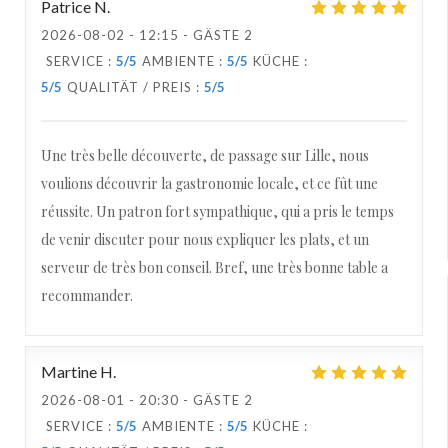
Patrice
N
2026-08-02
- 12:15 - GÄSTE 2
SERVICE
:
5
/5
AMBIENTE
:
5
/5
KÜCHE
:
5
/5
QUALITÄT / PREIS
:
5
/5
Une très belle découverte, de passage sur Lille, nous
voulions découvrir la gastronomie locale, et ce fût une
réussite. Un patron fort sympathique, qui a pris le temps
de venir discuter pour nous expliquer les plats, et un
serveur de très bon conseil. Bref, une très bonne table a
recommander.
Martine
H
2026-08-01
- 20:30 - GÄSTE 2
SERVICE
:
5
/5
AMBIENTE
:
5
/5
KÜCHE
: