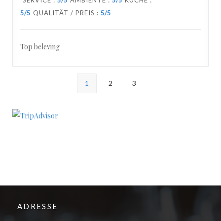
SERVICE
:
5
/5
AMBIENTE
:
5
/5
KÜCHE
:
5
/5
QUALITÄT / PREIS
:
5
/5
Top beleving
1
2
3
ADRESSE