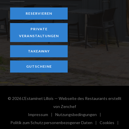
RESERVIEREN
PRIVATE
VERANSTALTUNGEN
TAKEAWAY
GUTSCHEINE
© 2026 L'Estaminet Lillois — Webseite des Restaurants erstellt
((öffnet ein neues Fenster))
von
Zenchef
Impressum
Nutzungsbedingungen
((öffnet ein neues Fenster))
((öffnet ein neues Fenster))
Politik zum Schutz personenbezogener Daten
Cookies
((öffnet ein neues Fenster))
((öffnet e