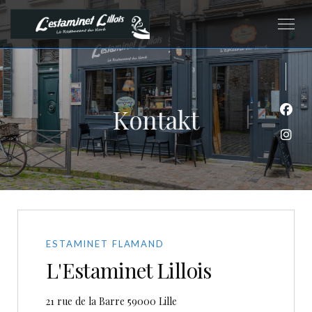
Kontakt
Face
Inst
ESTAMINET FLAMAND
L'Estaminet Lillois
((öffnet ein neues Fenster))
21 rue de la Barre 59000 Lille