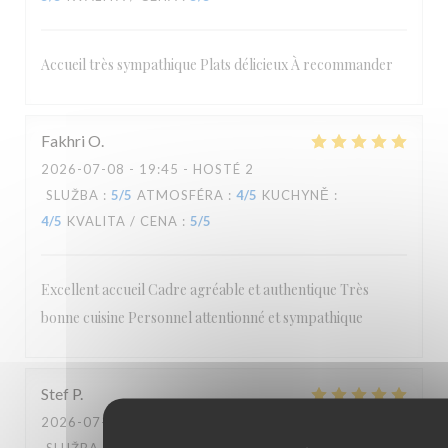
Accueil très sympathique Plats délicieux À recommander
Fakhri
O
2026-07-08
- 19:45 - HOSTÉ 2
SLUŽBA
:
5
/5
ATMOSFÉRA
:
4
/5
KUCHYNĚ
:
4
/5
KVALITA / CENA
:
5
/5
Excellent accueil Cadre agréable et authentique Très
bonne cuisine Personnel attentionné et sympathique
Stef
P
2026-07-04
- 19:00 - HOSTÉ 2