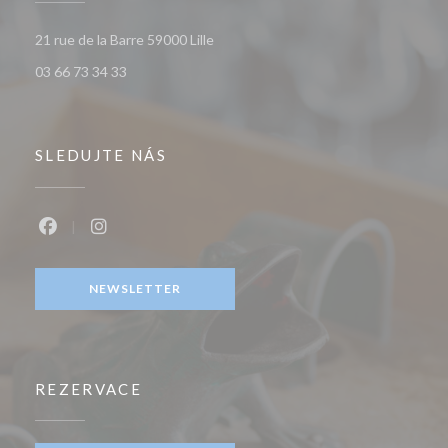
((otevře se v novém okně))
21 rue de la Barre 59000 Lille
03 66 73 34 33
SLEDUJTE NÁS
Facebook ((otevře se v novém okně))
Instagram ((otevře se v novém okně))
NEWSLETTER
REZERVACE