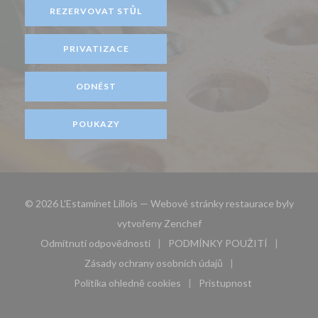
REZERVOVAT STŮL
PRIVATIZACE
ODNÉST
POUKAZY
© 2026 L'Estaminet Lillois — Webové stránky restaurace byly
((otevře se v novém okně))
vytvořeny
Zenchef
Odmítnutí odpovědnosti
PODMÍNKY POUŽITÍ
((otevře se v novém okně))
((otevře se v novém 
Zásady ochrany osobních údajů
((otevře se v novém okně))
Politika ohledně cookies
Pristupnost
((otevře se v novém okně))
((otevře se v novém 