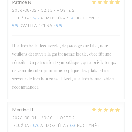
Patrice
N
2026-08-02
- 12:15 - HOSTÉ 2
SLUŽBA
:
5
/5
ATMOSFÉRA
:
5
/5
KUCHYNĚ
:
5
/5
KVALITA / CENA
:
5
/5
Une très belle découverte, de passage sur Lille, nous
voulions découvrir la gastronomie locale, et ce fût une
réussite. Un patron fort sympathique, qui a pris le temps
de venir discuter pour nous expliquer les plats, et un
serveur de très bon conseil. Bref, une très bonne table a
recommander.
Martine
H
2026-08-01
- 20:30 - HOSTÉ 2
SLUŽBA
:
5
/5
ATMOSFÉRA
:
5
/5
KUCHYNĚ
: