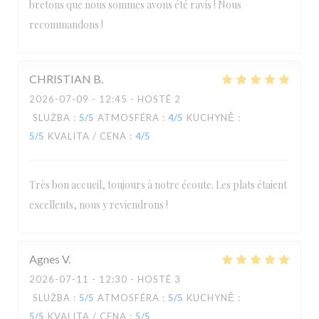
bretons que nous sommes avons été ravis ! Nous
recommandons !
CHRISTIAN
B
2026-07-09
- 12:45 - HOSTÉ 2
SLUŽBA
:
5
/5
ATMOSFÉRA
:
4
/5
KUCHYNĚ
:
5
/5
KVALITA / CENA
:
4
/5
Très bon accueil, toujours à notre écoute. Les plats étaient
excellents, nous y reviendrons !
Agnes
V
2026-07-11
- 12:30 - HOSTÉ 3
SLUŽBA
:
5
/5
ATMOSFÉRA
:
5
/5
KUCHYNĚ
:
5
/5
KVALITA / CENA
:
5
/5