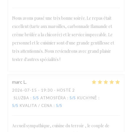
Nous avons passé une très bonne soirée. Le repas était
excellent (tarte aux maroilles, carbonnade flamande et
crème brûlée a la chicorée) et le service impeccable. Le
personnel et le cuisinier sont d'une grande gentillesse et
très attentionnés. Nous reviendrons avec grand plaisir
tester d'autres spécialités !
marc
L
2026-07-15
- 19:30 - HOSTÉ 2
SLUŽBA
:
5
/5
ATMOSFÉRA
:
5
/5
KUCHYNĚ
:
5
/5
KVALITA / CENA
:
5
/5
Accueil sympathique, cuisine du terroir , le couple de