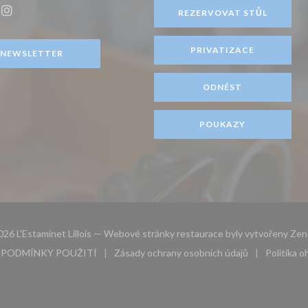
))
REZERVOVAT STŮL
ook ((otevře se v novém okně))
Instagram ((otevře se v novém okně))
PRIVATIZACE
NEWSLETTER
ODNÉST
POUKAZY
26 L'Estaminet Lillois — Webové stránky restaurace byly vytvořeny
Zen
PODMÍNKY POUŽITÍ
Zásady ochrany osobních údajů
Politika 
novém okně))
((otevře se v novém okně))
((otevře se v novém okně))