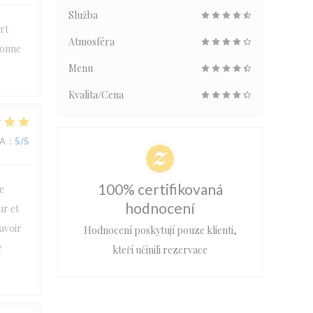
Služba
rt
Atmosféra
bonne
Menu
Kvalita/Cena
NA
:
5
/5
100% certifikovaná
e
hodnocení
ur et
’avoir
Hodnocení poskytují pouze klienti,
e
kteří učinili rezervace