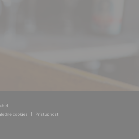
((otevře se v novém okně))
chef
ohledně cookies
Pristupnost
((otevře se v novém okně))
((otevře se v novém okně))