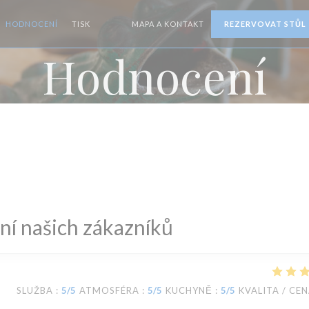
HODNOCENÍ
TISK
MAPA A KONTAKT
REZERVOVAT STŮL
((OTEVŘE SE V NOVÉM OKNĚ))
((OTEVŘE SE V NOVÉM OKNĚ))
Hodnocení
í našich zákazníků
SLUŽBA
:
5
/5
ATMOSFÉRA
:
5
/5
KUCHYNĚ
:
5
/5
KVALITA / CE