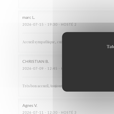
marc
L
2026-07-15
- 19:30 - HOSTÉ 2
Accueil sympathique, cuisine du terroir , le couple de b
Tat
CHRISTIAN
B
2026-07-09
- 12:45 - HOSTÉ 2
Très bon accueil, toujours à notre écoute. Les plats étaien
Agnes
V
2026-07-11
- 12:30 - HOSTÉ 3