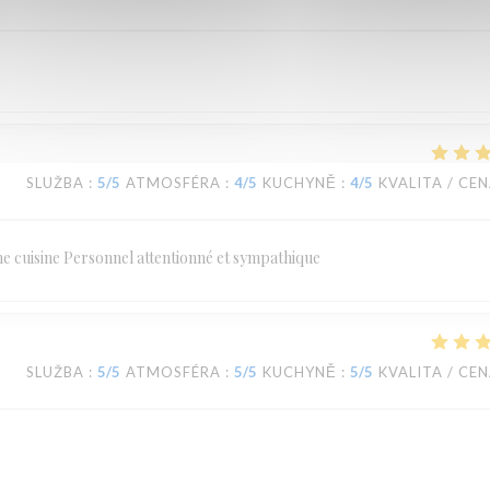
SLUŽBA
:
5
/5
ATMOSFÉRA
:
4
/5
KUCHYNĚ
:
4
/5
KVALITA / CE
ne cuisine Personnel attentionné et sympathique
SLUŽBA
:
5
/5
ATMOSFÉRA
:
5
/5
KUCHYNĚ
:
5
/5
KVALITA / CE