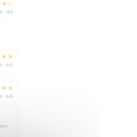
NA
:
4
/5
NA
:
5
/5
NA
:
5
/5
 avec