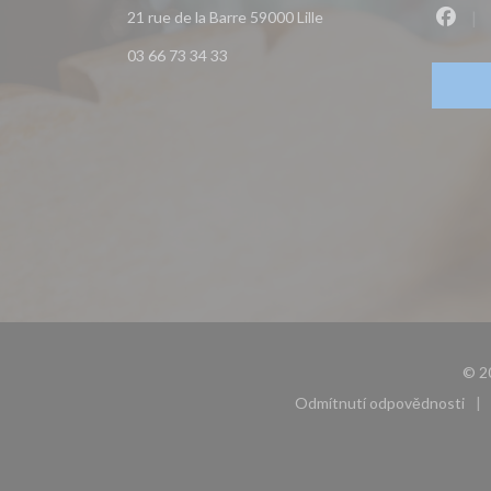
((otevře se v novém okně
21 rue de la Barre 59000 Lille
Faceb
03 66 73 34 33
© 20
Odmítnutí odpovědnosti
((otevře se v 