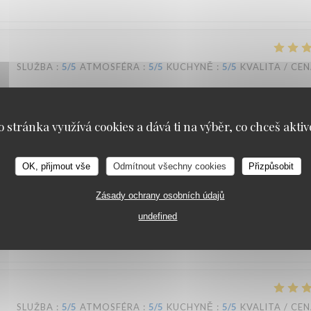
SLUŽBA
:
5
/5
ATMOSFÉRA
:
5
/5
KUCHYNĚ
:
5
/5
KVALITA / CE
retons que nous sommes avons été ravis ! Nous recommandons !
o stránka využívá cookies a dává ti na výběr, co chceš aktiv
OK, přijmout vše
Odmítnout všechny cookies
Přizpůsobit
SLUŽBA
:
5
/5
ATMOSFÉRA
:
4
/5
KUCHYNĚ
:
5
/5
KVALITA / CE
Zásady ochrany osobních údajů
undefined
t excellents, nous y reviendrons !
SLUŽBA
:
5
/5
ATMOSFÉRA
:
5
/5
KUCHYNĚ
:
5
/5
KVALITA / CE