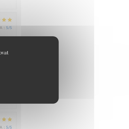
NA
:
5
/5
ovat
NA
:
4
/5
NA
:
5
/5