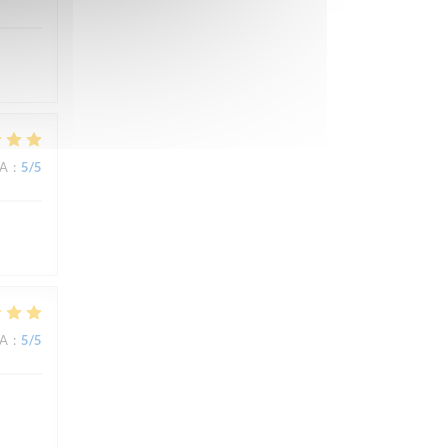
NA
:
5
/5
NA
:
5
/5