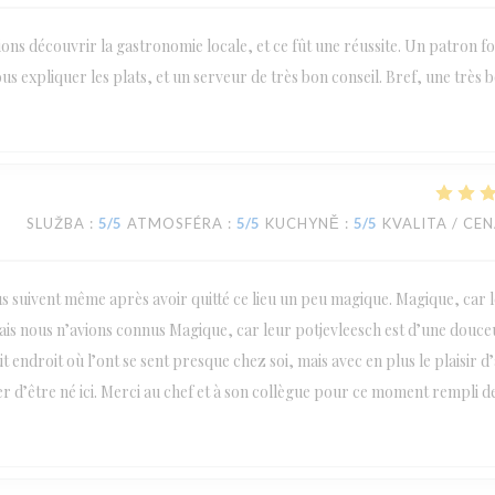
ions découvrir la gastronomie locale, et ce fût une réussite. Un patron fo
us expliquer les plats, et un serveur de très bon conseil. Bref, une très 
SLUŽBA
:
5
/5
ATMOSFÉRA
:
5
/5
KUCHYNĚ
:
5
/5
KVALITA / CE
us suivent même après avoir quitté ce lieu un peu magique. Magique, car l
amais nous n’avions connus Magique, car leur potjevleesch est d’une douce
 endroit où l’ont se sent presque chez soi, mais avec en plus le plaisir d
er d’être né ici. Merci au chef et à son collègue pour ce moment rempli d