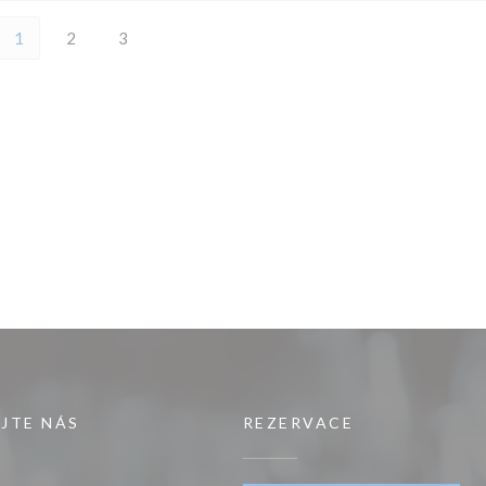
1
2
3
JTE NÁS
REZERVACE