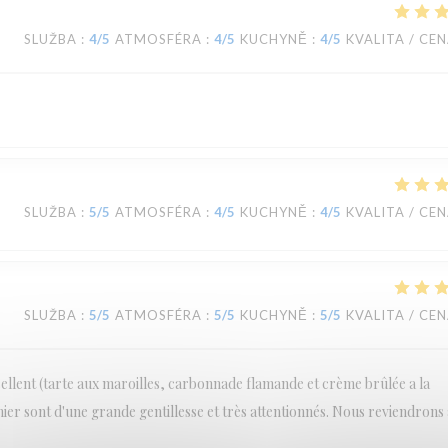
SLUŽBA
:
4
/5
ATMOSFÉRA
:
4
/5
KUCHYNĚ
:
4
/5
KVALITA / CE
SLUŽBA
:
5
/5
ATMOSFÉRA
:
4
/5
KUCHYNĚ
:
4
/5
KVALITA / CE
SLUŽBA
:
5
/5
ATMOSFÉRA
:
5
/5
KUCHYNĚ
:
5
/5
KVALITA / CE
cellent (tarte aux maroilles, carbonnade flamande et crème brûlée a la
inier sont d'une grande gentillesse et très attentionnés. Nous reviendrons