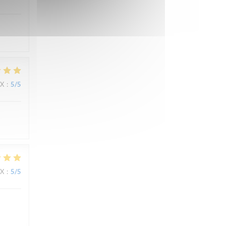
IX
:
5
/5
IX
:
5
/5