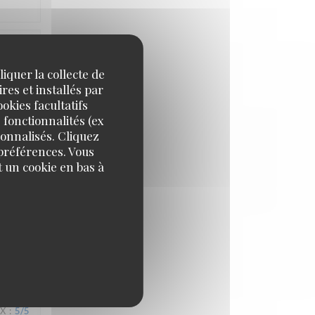
IX
:
5
/5
iquer la collecte de
res et installés par
okies facultatifs
 fonctionnalités (ex
sonnalisés. Cliquez
 préférences. Vous
 un cookie en bas à
IX
:
4
/5
IX
:
5
/5