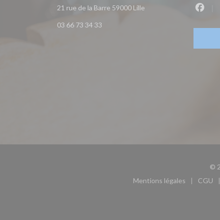
((ouvre une nouvelle fen
21 rue de la Barre 59000 Lille
Faceb
03 66 73 34 33
© 2
Mentions légales
CGU
((ouvre une nouvel
((