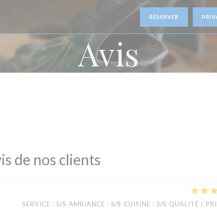
RÉSERVER
PRIV
Avis
is de nos clients
SERVICE
:
5
/5
AMBIANCE
:
5
/5
CUISINE
:
5
/5
QUALITÉ / PR