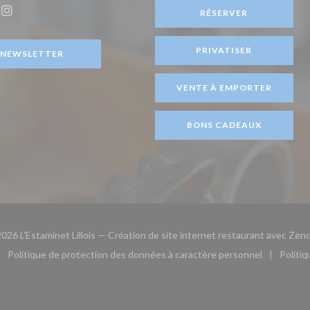
être))
RÉSERVER
ook ((ouvre une nouvelle fenêtre))
Instagram ((ouvre une nouvelle fenêtre))
PRIVATISER
NEWSLETTER
VENTE À EMPORTER
BONS CADEAUX
026 L'Estaminet Lillois — Création de site internet restaurant avec
Zenc
Politique de protection des données à caractère personnel
Politi
le fenêtre))
ouvre une nouvelle fenêtre))
((ouvre une nouvelle fenêtre))