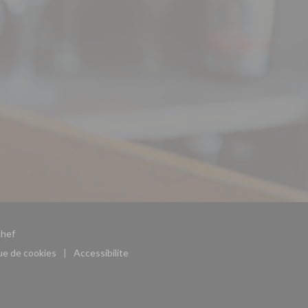
((ouvre une nouvelle fenêtre))
hef
que de cookies
Accessibilite
((ouvre une nouvelle fenêtre))
((ouvre une nouvelle fenêtre))