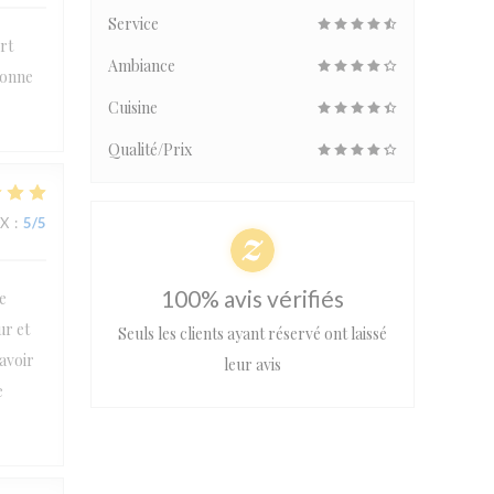
Service
rt
Ambiance
bonne
Cuisine
Qualité/Prix
IX
:
5
/5
100% avis vérifiés
e
ur et
Seuls les clients ayant réservé ont laissé
’avoir
leur avis
e