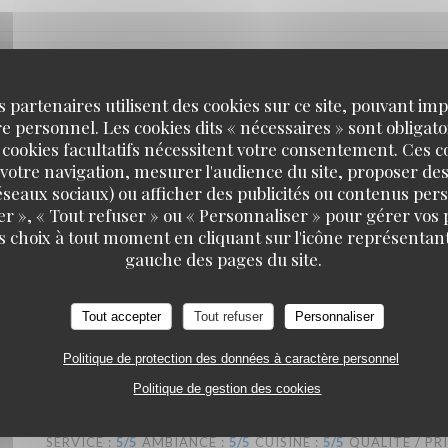
SERVICE
:
5
/5
AMBIANCE
:
5
/5
CUISINE
:
5
/5
QUALITÉ / PR
s partenaires utilisent des cookies sur ce site, pouvant impl
 personnel. Les cookies dits « nécessaires » sont obligatoi
 cookies facultatifs nécessitent votre consentement. Ces co
retons que nous sommes avons été ravis ! Nous recommandons !
votre navigation, mesurer l'audience du site, proposer des
 réseaux sociaux) ou afficher des publicités ou contenus per
er », « Tout refuser » ou « Personnaliser » pour gérer vos
s choix à tout moment en cliquant sur l'icône représentant
gauche des pages du site.
SERVICE
:
5
/5
AMBIANCE
:
4
/5
CUISINE
:
5
/5
QUALITÉ / PR
Tout accepter
Tout refuser
Personnaliser
t excellents, nous y reviendrons !
Politique de protection des données à caractère personnel
Politique de gestion des cookies
SERVICE
:
5
/5
AMBIANCE
:
5
/5
CUISINE
:
5
/5
QUALITÉ / PR