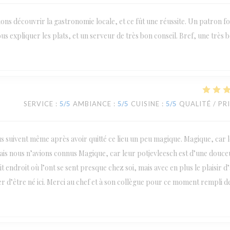
ions découvrir la gastronomie locale, et ce fût une réussite. Un patron fo
us expliquer les plats, et un serveur de très bon conseil. Bref, une très 
SERVICE
:
5
/5
AMBIANCE
:
5
/5
CUISINE
:
5
/5
QUALITÉ / PR
us suivent même après avoir quitté ce lieu un peu magique. Magique, car l
amais nous n’avions connus Magique, car leur potjevleesch est d’une douce
 endroit où l’ont se sent presque chez soi, mais avec en plus le plaisir d
er d’être né ici. Merci au chef et à son collègue pour ce moment rempli d