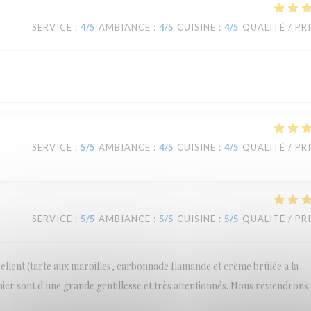
SERVICE
:
4
/5
AMBIANCE
:
4
/5
CUISINE
:
4
/5
QUALITÉ / PR
SERVICE
:
5
/5
AMBIANCE
:
4
/5
CUISINE
:
4
/5
QUALITÉ / PR
SERVICE
:
5
/5
AMBIANCE
:
5
/5
CUISINE
:
5
/5
QUALITÉ / PR
cellent (tarte aux maroilles, carbonnade flamande et crème brûlée a la
inier sont d'une grande gentillesse et très attentionnés. Nous reviendrons