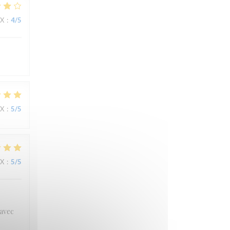
IX
:
4
/5
IX
:
5
/5
IX
:
5
/5
 avec