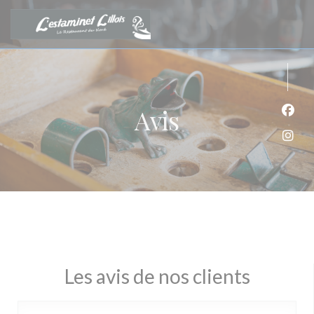
Personnalisation de vos choix en matière de cookies
Avis
Face
Inst
Les avis de nos clients