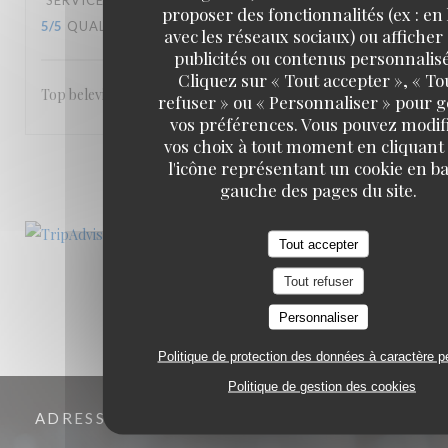
SERVICE
:
5
/5
AMBIANCE
:
5
/5
CUISINE
:
proposer des fonctionnalités (ex : en 
5
/5
QUALITÉ / PRIX
:
5
/5
avec les réseaux sociaux) ou afficher
publicités ou contenus personnalisé
Cliquez sur « Tout accepter », « To
Top beleving
refuser » ou « Personnaliser » pour 
vos préférences. Vous pouvez modif
vos choix à tout moment en cliquant
l'icône représentant un cookie en ba
1
2
3
gauche des pages du site.
Tout accepter
Tout refuser
Personnaliser
Politique de protection des données à caractère p
Politique de gestion des cookies
ADRESSE