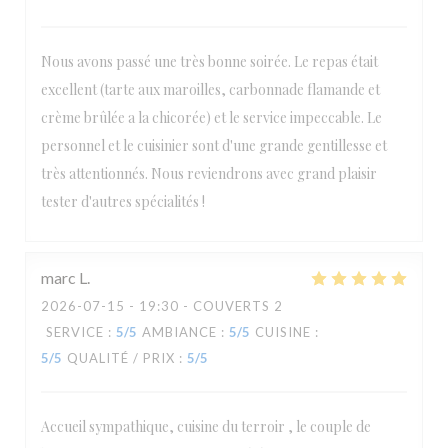
Nous avons passé une très bonne soirée. Le repas était
excellent (tarte aux maroilles, carbonnade flamande et
crème brûlée a la chicorée) et le service impeccable. Le
personnel et le cuisinier sont d'une grande gentillesse et
très attentionnés. Nous reviendrons avec grand plaisir
tester d'autres spécialités !
marc
L
2026-07-15
- 19:30 - COUVERTS 2
SERVICE
:
5
/5
AMBIANCE
:
5
/5
CUISINE
:
5
/5
QUALITÉ / PRIX
:
5
/5
Accueil sympathique, cuisine du terroir , le couple de