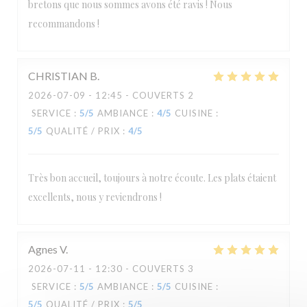
bretons que nous sommes avons été ravis ! Nous
recommandons !
CHRISTIAN
B
2026-07-09
- 12:45 - COUVERTS 2
SERVICE
:
5
/5
AMBIANCE
:
4
/5
CUISINE
:
5
/5
QUALITÉ / PRIX
:
4
/5
Très bon accueil, toujours à notre écoute. Les plats étaient
excellents, nous y reviendrons !
Agnes
V
2026-07-11
- 12:30 - COUVERTS 3
SERVICE
:
5
/5
AMBIANCE
:
5
/5
CUISINE
:
5
/5
QUALITÉ / PRIX
:
5
/5