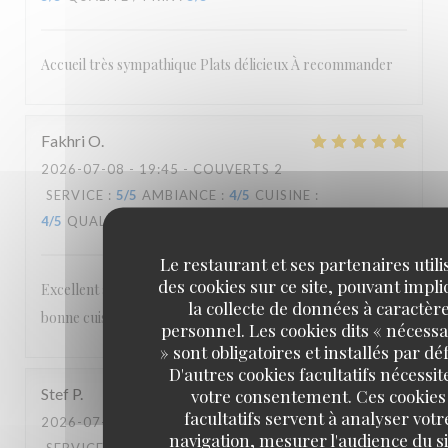
Accueil très sympathique Plats délicieux À recommander
Fakhri
O
2026-07-08
- 19:45 - COUVERTS 2
SERVICE
:
5
/5
AMBIANCE
:
4
/5
CUISINE
:
4
/5
QUALITÉ / PRIX
:
5
/5
Le restaurant et ses partenaires utili
des cookies sur ce site, pouvant impl
Excellent accueil Cadre agréable et authentique Très
la collecte de données à caractèr
bonne cuisine Personnel attentionné et sympathique
personnel. Les cookies dits « nécessa
» sont obligatoires et installés par dé
D'autres cookies facultatifs nécessit
Stef
P
votre consentement. Ces cookies
facultatifs servent à analyser votr
2026-07-04
- 19:00 - COUVERTS 2
navigation, mesurer l'audience du si