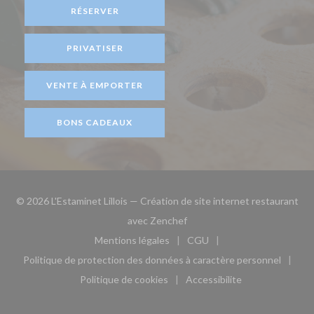
RÉSERVER
PRIVATISER
VENTE À EMPORTER
BONS CADEAUX
© 2026 L'Estaminet Lillois — Création de site internet restaurant
((ouvre une nouvelle fenêtre)
avec
Zenchef
Mentions légales
CGU
((ouvre une nouvelle fenêtre))
((ouvre une nouvelle fen
Politique de protection des données à caractère personnel
((ouvre une nouvelle fenêtre))
Politique de cookies
Accessibilite
((ouvre une nouvelle fenêtre))
((ouvre une nouvelle fe