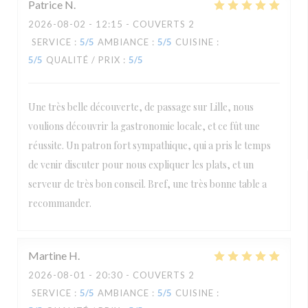
Patrice
N
2026-08-02
- 12:15 - COUVERTS 2
SERVICE
:
5
/5
AMBIANCE
:
5
/5
CUISINE
:
5
/5
QUALITÉ / PRIX
:
5
/5
Une très belle découverte, de passage sur Lille, nous
voulions découvrir la gastronomie locale, et ce fût une
réussite. Un patron fort sympathique, qui a pris le temps
de venir discuter pour nous expliquer les plats, et un
serveur de très bon conseil. Bref, une très bonne table a
recommander.
Martine
H
2026-08-01
- 20:30 - COUVERTS 2
SERVICE
:
5
/5
AMBIANCE
:
5
/5
CUISINE
: