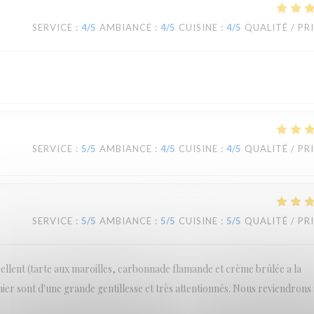
SERVICE
:
4
/5
AMBIANCE
:
4
/5
CUISINE
:
4
/5
QUALITÉ / PR
SERVICE
:
5
/5
AMBIANCE
:
4
/5
CUISINE
:
4
/5
QUALITÉ / PR
SERVICE
:
5
/5
AMBIANCE
:
5
/5
CUISINE
:
5
/5
QUALITÉ / PR
cellent (tarte aux maroilles, carbonnade flamande et crème brûlée a la
inier sont d'une grande gentillesse et très attentionnés. Nous reviendrons