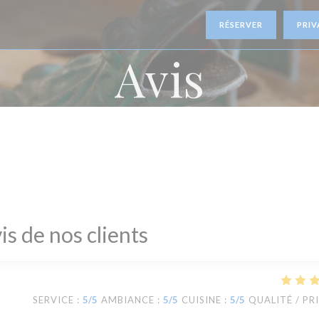
RÉSERVER
PRIV
Avis
is de nos clients
SERVICE
:
5
/5
AMBIANCE
:
5
/5
CUISINE
:
5
/5
QUALITÉ / PR