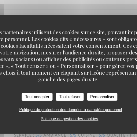
SERVICE
:
5
/5
AMBIANCE
:
5
/5
CUISINE
:
5
/5
QUALITÉ / PR
s partenaires utilisent des cookies sur ce site, pouvant impl
 personnel. Les cookies dits « nécessaires » sont obligatoi
 cookies facultatifs nécessitent votre consentement. Ces co
retons que nous sommes avons été ravis ! Nous recommandons !
votre navigation, mesurer l'audience du site, proposer des
 réseaux sociaux) ou afficher des publicités ou contenus per
er », « Tout refuser » ou « Personnaliser » pour gérer vos
s choix à tout moment en cliquant sur l'icône représentant
gauche des pages du site.
SERVICE
:
5
/5
AMBIANCE
:
4
/5
CUISINE
:
5
/5
QUALITÉ / PR
Tout accepter
Tout refuser
Personnaliser
t excellents, nous y reviendrons !
Politique de protection des données à caractère personnel
Politique de gestion des cookies
SERVICE
:
5
/5
AMBIANCE
:
5
/5
CUISINE
:
5
/5
QUALITÉ / PR