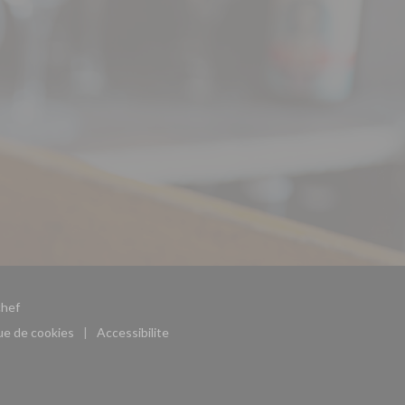
((ouvre une nouvelle fenêtre))
hef
que de cookies
Accessibilite
((ouvre une nouvelle fenêtre))
((ouvre une nouvelle fenêtre))