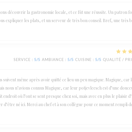
ions découvrir la gastronomie locale, et ce fût une réussite. Un patron fo
us expliquer les plats, et un serveur de très bon conseil. Bref, une très 
SERVICE
:
5
/5
AMBIANCE
:
5
/5
CUISINE
:
5
/5
QUALITÉ / PR
us suivent même après avoir quitté ce lieu un peu magique. Magique, car l
amais nous n’avions connus Magique, car leur potjevleesch est d’une douce
 endroit où l’ont se sent presque chez soi, mais avec en plus le plaisir d
er d’être né ici. Merci au chef et à son collègue pour ce moment rempli d