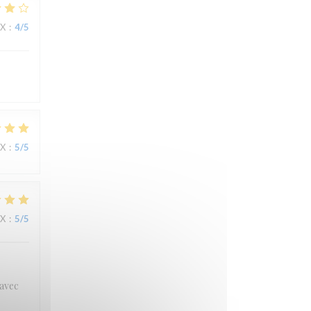
IX
:
4
/5
IX
:
5
/5
IX
:
5
/5
 avec