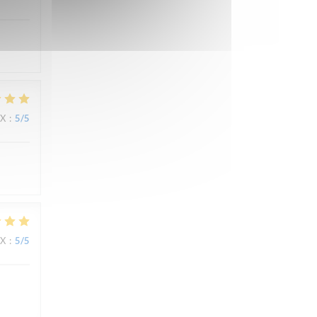
IX
:
5
/5
IX
:
5
/5