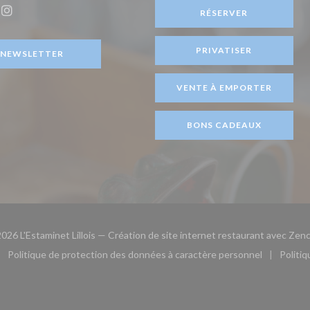
être))
RÉSERVER
ook ((ouvre une nouvelle fenêtre))
Instagram ((ouvre une nouvelle fenêtre))
PRIVATISER
NEWSLETTER
VENTE À EMPORTER
BONS CADEAUX
026 L'Estaminet Lillois — Création de site internet restaurant avec
Zenc
Politique de protection des données à caractère personnel
Politi
le fenêtre))
ouvre une nouvelle fenêtre))
((ouvre une nouvelle fenêtre))