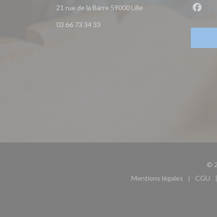
((ouvre une nouvelle fen
21 rue de la Barre 59000 Lille
Faceb
03 66 73 34 33
© 2
Mentions légales
CGU
((ouvre une nouvel
((