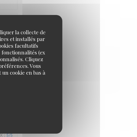
IX
:
5
/5
iquer la collecte de
res et installés par
okies facultatifs
 fonctionnalités (ex
sonnalisés. Cliquez
 préférences. Vous
 un cookie en bas à
IX
:
4
/5
IX
:
5
/5