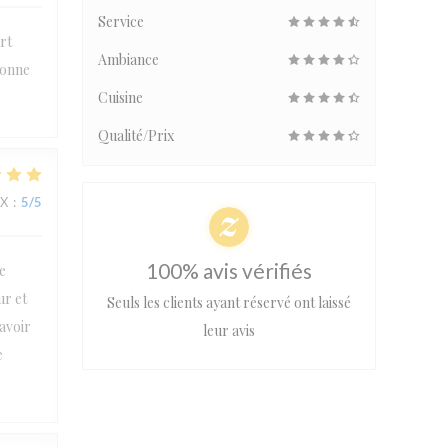
Service
rt
Ambiance
bonne
Cuisine
Qualité/Prix
IX
:
5
/5
100% avis vérifiés
e
ur et
Seuls les clients ayant réservé ont laissé
’avoir
leur avis
e